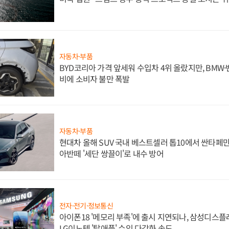
자동차·부품
BYD코리아 가격 앞세워 수입차 4위 올랐지만, BMW
비에 소비자 불만 폭발
자동차·부품
현대차 올해 SUV 국내 베스트셀러 톱10에서 싼타페만
아반떼 '세단 쌍끌이'로 내수 방어
전자·전기·정보통신
아이폰18 '메모리 부족'에 출시 지연되나, 삼성디스
LG이노텍 '탈애플' 수익 다각화 속도