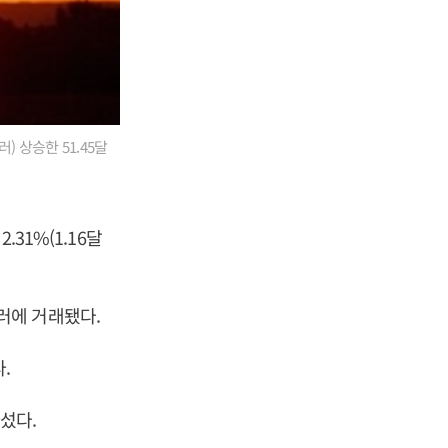
) 상승한 51.45달
31%(1.16달
달러에 거래됐다.
.
섰다.