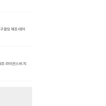
화, 구광모 제조·데이
.3조 라이선스비 지