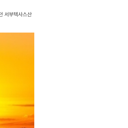
졌던 서부텍사스산