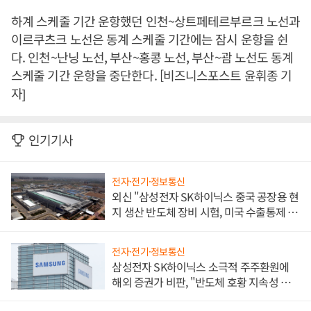
하계 스케줄 기간 운항했던 인천~상트페테르부르크 노선과
이르쿠츠크 노선은 동계 스케줄 기간에는 잠시 운항을 쉰
다. 인천~난닝 노선, 부산~홍콩 노선, 부산~괌 노선도 동계
스케줄 기간 운항을 중단한다. [비즈니스포스트 윤휘종 기
자]
인기기사
전자·전기·정보통신
외신 "삼성전자 SK하이닉스 중국 공장용 현
지 생산 반도체 장비 시험, 미국 수출통제 대
비"
전자·전기·정보통신
삼성전자 SK하이닉스 소극적 주주환원에
해외 증권가 비판, "반도체 호황 지속성 의
문"