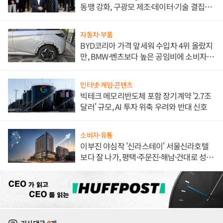
동맹 강화, 구광모 제조·데이터·기술 결집
해 종합 로보틱스 기업으로
자동차·부품
BYD코리아 가격 앞세워 수입차 4위 올랐지
만, BMW·벤츠보다 높은 공임비에 소비자
불만 폭발
인터넷·게임·콘텐츠
빅테크 메모리반도체 포함 장기계약 '2.7조
달러' 규모, AI 투자 위축 우려와 반대 신호
소비자·유통
이부진 야심작 '신라스테이' 서울신라호텔
보다 잘 나가, 평택·주문진·해남·건대로 성
장판 더 넓힌다