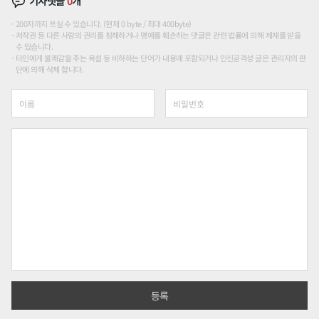
기사댓글
0
개
200자까지 쓰실 수 있습니다. (현재 0 byte / 최대 400byte)
저작권 등 다른 사람의 권리를 침해하거나 명예를 훼손하는 댓글은 관련 법률에 의해 제재를 받을
수 있습니다.
타인에게 불쾌감을 주는 욕설 등 비하하는 단어가 내용에 포함되거나 인신공격성 글은 관리자의 판
단에 의해 삭제 합니다.