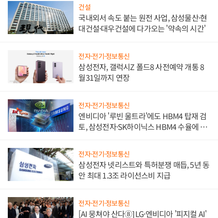
건설
국내외서 속도 붙는 원전 사업, 삼성물산·현
대건설·대우건설에 다가오는 '약속의 시간'
전자·전기·정보통신
삼성전자, 갤럭시Z 폴드8 사전예약 개통 8
월31일까지 연장
전자·전기·정보통신
엔비디아 '루빈 울트라'에도 HBM4 탑재 검
토, 삼성전자·SK하이닉스 HBM4 수율에 주
도권 갈린다
전자·전기·정보통신
삼성전자 넷리스트와 특허분쟁 매듭, 5년 동
안 최대 1.3조 라이선스비 지급
전자·전기·정보통신
[AI 뭉쳐야 산다⑧] LG·엔비디아 '피지컬 AI'