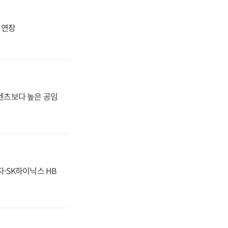
지 연장
·벤츠보다 높은 공임
자·SK하이닉스 HB