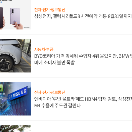
전자·전기·정보통신
삼성전자, 갤럭시Z 폴드8 사전예약 개통 8월31일까
자동차·부품
BYD코리아 가격 앞세워 수입차 4위 올랐지만, BMW
비에 소비자 불만 폭발
전자·전기·정보통신
엔비디아 '루빈 울트라'에도 HBM4 탑재 검토, 삼성전
M4 수율에 주도권 갈린다