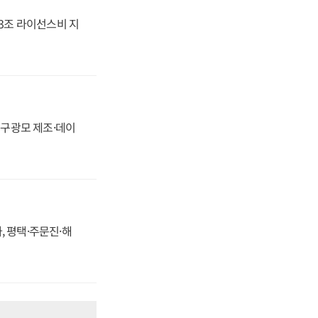
.3조 라이선스비 지
화, 구광모 제조·데이
, 평택·주문진·해