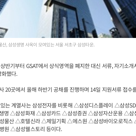
산, 삼성생명 사옥이 모여있는 서울 서초구 삼성타운.
상반기부터 GSAT에서 상식영역을 폐지한 대신 서류, 자기소개서
강화했다.
 20곳에서 올해 하반기 공채를 진행하며 14일 지원서류 접수
 있는 계열사는 삼성전자를 비롯해 △삼성디스플레이 △삼성SD
성생명 △삼성화재 △삼성카드 △삼성증권 △삼성자산운용 △삼
성물산 △호텔신라 △제일기획 △에스원 △삼성바이오로직스
병원 △삼성웰스토리 등이다.