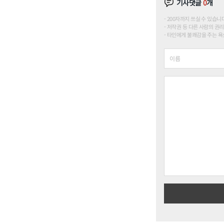
기사댓글
0
개
200자까지 쓰실 수 있습니다. (
저작권 등 다른 사람의 권리
타인에게 불쾌감을 주는 욕설