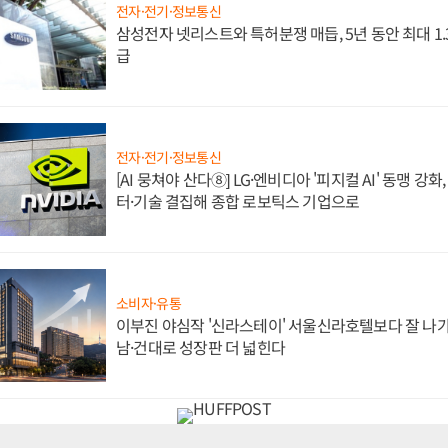
전자·전기·정보통신
삼성전자 넷리스트와 특허분쟁 매듭, 5년 동안 최대 1
급
전자·전기·정보통신
[AI 뭉쳐야 산다⑧] LG·엔비디아 '피지컬 AI' 동맹 강
터·기술 결집해 종합 로보틱스 기업으로
소비자·유통
이부진 야심작 '신라스테이' 서울신라호텔보다 잘 나가
남·건대로 성장판 더 넓힌다