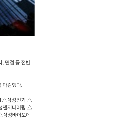
, 면접 등 전반
를 마감했다.
I △삼성전기 △
성엔지니어링 △
 △삼성바이오에