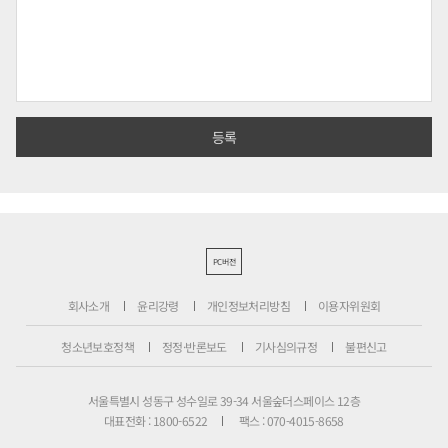
PC버전
회사소개
윤리강령
개인정보처리방침
이용자위원회
청소년보호정책
정정·반론보도
기사심의규정
불편신고
서울특별시 성동구 성수일로 39-34 서울숲더스페이스 12층
대표전화 : 1800-6522
팩스 : 070-4015-8658