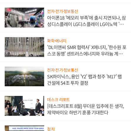
쌍끌이'로 내수 방어
전자·전기·정보통신
아이폰18 '메모리 부족'에 출시 지연되나, 삼
성디스플레이 LG디스플레이 LG이노텍 '탈
애플' 수익 다각화 속도
화학·에너지
'DL이앤씨 SMR 협력사' X에너지, '한수원 포
스코 동맹' 센트러스에너지와 우라늄 계약
체결
전자·전기·정보통신
SK하이닉스, 용인 'Y2' 팹과 청주 'M17' 팹
건설에 54조 투자 결정
데스크 리포트
[데스크리포트 8월] 무더운 입추에 든 생각,
제약바이오 하반기 훈풍 기대한다
정치