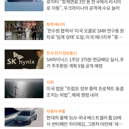
로이터 "정제연료 3만 톤 한국에서 러시아
로 이동", 우크라이나의 공격에 수요 늘어
화학·에너지
'한수원 협력사' 미국 오클로 SMR 연구용 원
자로 '임계 상태' 도달, 미국 에너지부 "중요
한 이정표"
전자·전기·정보통신
SK하이닉스 1주당 375원 현금배당 실시, 추
가 주주환원 계획 9월 공개 예정
사회
미국 법원 "트럼프 정부 풍력 프로젝트 동결
조치는 위법", 해제 명령 내려
자동차·부품
현대차 올해 SUV 국내 베스트셀러 톱10에
서 싼타페만 자리매김, 그랜저·아반떼 '세단