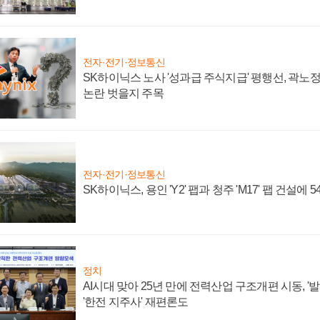
전자·전기·정보통신
SK하이닉스 노사 '성과급 주식지급' 평행선, 곽노정 
논란 벗을지 주목
전자·전기·정보통신
SK하이닉스, 용인 'Y2' 팹과 청주 'M17' 팹 건설에 
정치
AI시대 맞아 25년 만에 전력산업 구조개편 시동, '
'한전 지주사' 재편론도