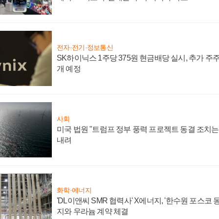
전자·전기·정보통신
SK하이닉스 1주당 375원 현금배당 실시, 추가 주
개 예정
사회
미국 법원 "트럼프 정부 풍력 프로젝트 동결 조치는 
내려
화학·에너지
'DL이앤씨 SMR 협력사' X에너지, '한수원 포스코
지와 우라늄 계약 체결