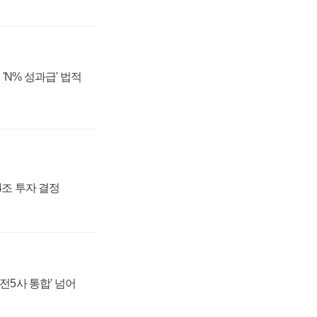
'N% 성과급' 법적
54조 투자 결정
발전5사 통합' 넘어