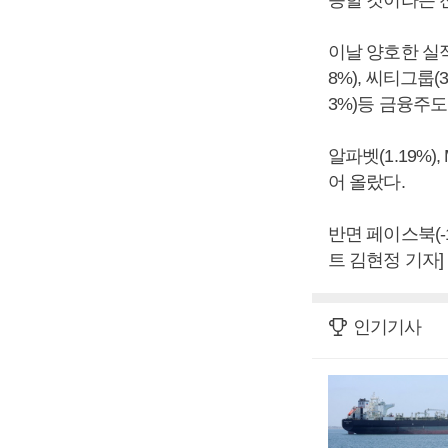
이날 양호한 실적을
8%), 씨티그룹(
3%)등 금융주도
알파벳(1.19%),
어 올랐다.
반면 페이스북(-
트 김현정 기자]
인기기사