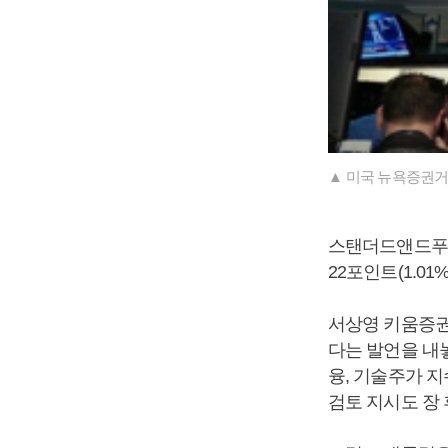
▲ 미국 뉴욕증권거
스탠더드앤드푸어스(
22포인트(1.01%
서상영 키움증권
다는 발언을 내
융, 기술주가 
검토 지시도 장