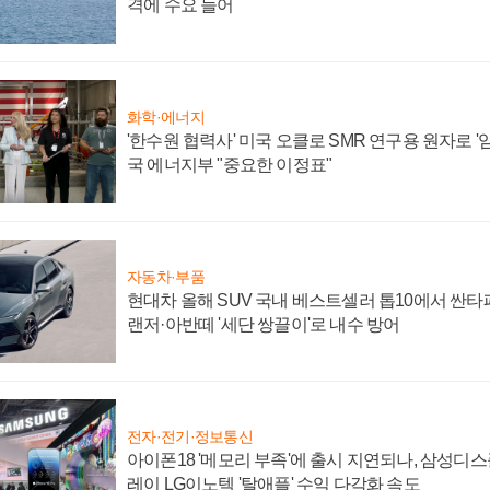
격에 수요 늘어
화학·에너지
'한수원 협력사' 미국 오클로 SMR 연구용 원자로 '임
국 에너지부 "중요한 이정표"
자동차·부품
현대차 올해 SUV 국내 베스트셀러 톱10에서 싼타
랜저·아반떼 '세단 쌍끌이'로 내수 방어
전자·전기·정보통신
아이폰18 '메모리 부족'에 출시 지연되나, 삼성디
레이 LG이노텍 '탈애플' 수익 다각화 속도