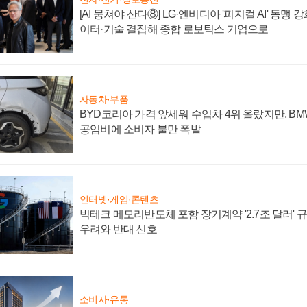
[AI 뭉쳐야 산다⑧] LG·엔비디아 '피지컬 AI' 동맹 
이터·기술 결집해 종합 로보틱스 기업으로
자동차·부품
BYD코리아 가격 앞세워 수입차 4위 올랐지만, B
공임비에 소비자 불만 폭발
인터넷·게임·콘텐츠
빅테크 메모리반도체 포함 장기계약 '2.7조 달러' 규모
우려와 반대 신호
소비자·유통