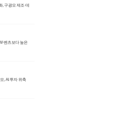
강화, 구광모 제조·데
MW·벤츠보다 높은
, AI 투자 위축