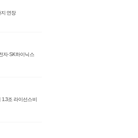
까지 연장
성전자·SK하이닉스
 1.3조 라이선스비