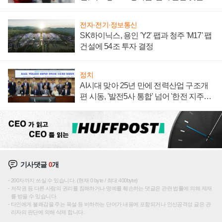
주목
전자·전기·정보통신
SK하이닉스, 용인 'Y2' 팹과 청주 'M17' 팹
건설에 54조 투자 결정
정치
AI시대 맞아 25년 만에 전력산업 구조개
편 시동, '발전5사 통합' 넘어 '한전 지주사'
재편론도
기사댓글
0
개
200자까지 쓰실 수 있습니다. (현재 0 byte / 최대 400byte)
저작권 등 다른 사람의 권리를 침해하거나 명예를 훼손하는 댓글은 관련 법률에 의해 제재
를 받을 수 있습니다.
타인에게 불쾌감을 주는 욕설 등 비하하는 단어가 내용에 포함되거나 인신공격성 글은 관
리자의 판단에 의해 삭제 합니다.