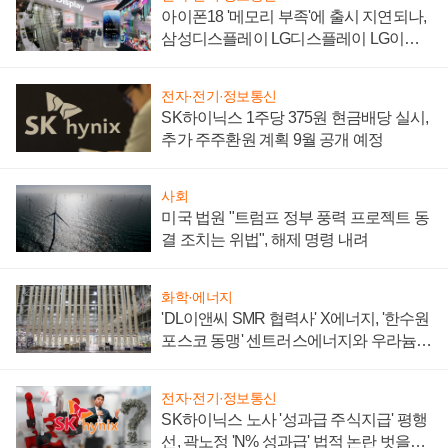
아이폰18 '메모리 부족'에 출시 지연되나,
삼성디스플레이 LG디스플레이 LG이노
텍 '탈애플' 수익 다각화 속도
전자·전기·정보통신
SK하이닉스 1주당 375원 현금배당 실시,
추가 주주환원 계획 9월 공개 예정
사회
미국 법원 "트럼프 정부 풍력 프로젝트 동
결 조치는 위법", 해제 명령 내려
화학·에너지
'DL이앤씨 SMR 협력사' X에너지, '한수원
포스코 동맹' 센트러스에너지와 우라늄
계약 체결
전자·전기·정보통신
SK하이닉스 노사 '성과급 주식지급' 평행
선, 곽노정 'N% 성과급' 법적 논란 벗을지