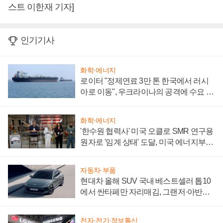
스트 이한재 기자]
인기기사
화학·에너지
로이터 "정제연료 3만 톤 한국에서 러시
아로 이동", 우크라이나의 공격에 수요 늘
어
화학·에너지
'한수원 협력사' 미국 오클로 SMR 연구용
원자로 '임계 상태' 도달, 미국 에너지부
"중요한 이정표"
자동차·부품
현대차 올해 SUV 국내 베스트셀러 톱10
에서 싼타페만 자리매김, 그랜저·아반떼
'세단 쌍끌이'로 내수 방어
전자·전기·정보통신