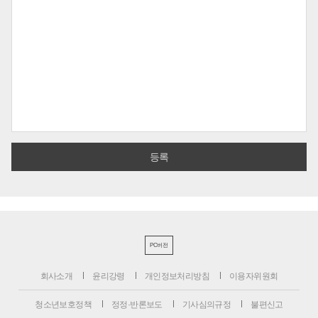
PC버전
회사소개
윤리강령
개인정보처리방침
이용자위원회
청소년보호정책
정정·반론보도
기사심의규정
불편신고