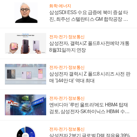
화학·에너지
삼성SDI ESS 수요 급증에 북미 증설 타
진, 최주선 스텔란티스·GM 합작공장 건
설 재추진하나
전자·전기·정보통신
삼성전자, 갤럭시Z 폴드8 사전예약 개통
8월31일까지 연장
전자·전기·정보통신
삼성전자 갤럭시 Z 폴드8 시리즈 사전 판
매 '144만 대' 역대 최대
전자·전기·정보통신
엔비디아 '루빈 울트라'에도 HBM4 탑재
검토, 삼성전자·SK하이닉스 HBM4 수율
에 주도권 갈린다
전자·전기·정보통신
삼성전자 2분기 글로벌 D램 점유율 39%