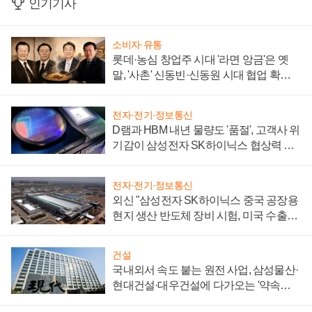
인기기사
소비자·유통
롯데·농심 창업주 시대 '라면 앙금'은 옛
말, '사촌' 신동빈·신동원 시대 협업 확대
일로
전자·전기·정보통신
D램과 HBM 내년 물량도 '품절', 고객사 위
기감이 삼성전자 SK하이닉스 협상력 더
키워
전자·전기·정보통신
외신 "삼성전자 SK하이닉스 중국 공장용
현지 생산 반도체 장비 시험, 미국 수출통
제 대비"
건설
국내외서 속도 붙는 원전 사업, 삼성물산·
현대건설·대우건설에 다가오는 '약속의
시간'