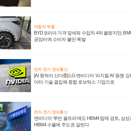
자동차·부품
BYD코리아 가격 앞세워 수입차 4위 올랐지만, B
공임비에 소비자 불만 폭발
전자·전기·정보통신
[AI 뭉쳐야 산다⑧] LG·엔비디아 '피지컬 AI' 동맹 
이터·기술 결집해 종합 로보틱스 기업으로
전자·전기·정보통신
엔비디아 '루빈 울트라'에도 HBM4 탑재 검토, 삼
HBM4 수율에 주도권 갈린다