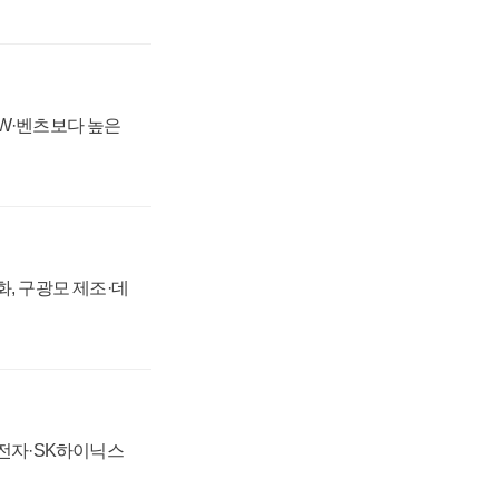
MW·벤츠보다 높은
강화, 구광모 제조·데
성전자·SK하이닉스