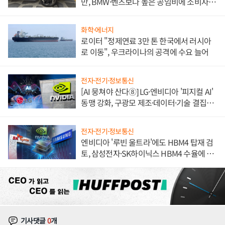
만, BMW·벤츠보다 높은 공임비에 소비자
불만 폭발
화학·에너지
로이터 "정제연료 3만 톤 한국에서 러시아
로 이동", 우크라이나의 공격에 수요 늘어
전자·전기·정보통신
[AI 뭉쳐야 산다⑧] LG·엔비디아 '피지컬 AI'
동맹 강화, 구광모 제조·데이터·기술 결집
해 종합 로보틱스 기업으로
전자·전기·정보통신
엔비디아 '루빈 울트라'에도 HBM4 탑재 검
토, 삼성전자·SK하이닉스 HBM4 수율에 주
도권 갈린다
기사댓글
0
개