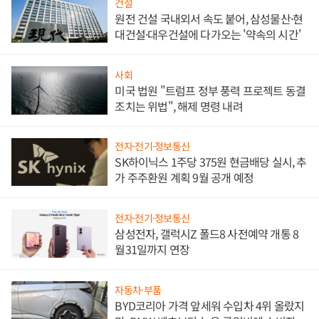
건설
원전 건설 국내외서 속도 붙어, 삼성물산·현
대건설·대우건설에 다가오는 '약속의 시간'
사회
미국 법원 "트럼프 정부 풍력 프로젝트 동결
조치는 위법", 해제 명령 내려
전자·전기·정보통신
SK하이닉스 1주당 375원 현금배당 실시, 추
가 주주환원 계획 9월 공개 예정
전자·전기·정보통신
삼성전자, 갤럭시Z 폴드8 사전예약 개통 8
월31일까지 연장
자동차·부품
BYD코리아 가격 앞세워 수입차 4위 올랐지