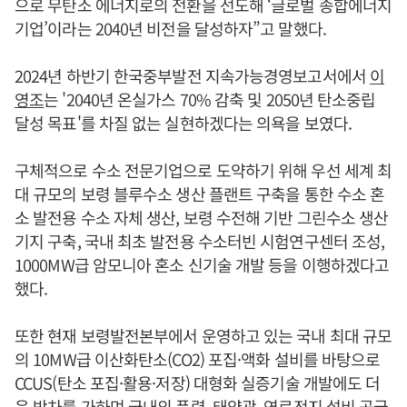
으로 무탄소 에너지로의 전환을 선도해 ‘글로벌 종합에너지
기업’이라는 2040년 비전을 달성하자”고 말했다.
2024년 하반기 한국중부발전 지속가능경영보고서에서
이
영조
는 '2040년 온실가스 70% 감축 및 2050년 탄소중립
달성 목표'를 차질 없는 실현하겠다는 의욕을 보였다.
구체적으로 수소 전문기업으로 도약하기 위해 우선 세계 최
대 규모의 보령 블루수소 생산 플랜트 구축을 통한 수소 혼
소 발전용 수소 자체 생산, 보령 수전해 기반 그린수소 생산
기지 구축, 국내 최초 발전용 수소터빈 시험연구센터 조성,
1000MW급 암모니아 혼소 신기술 개발 등을 이행하겠다고
했다.
또한 현재 보령발전본부에서 운영하고 있는 국내 최대 규모
의 10MW급 이산화탄소(CO2) 포집·액화 설비를 바탕으로
CCUS(탄소 포집·활용·저장) 대형화 실증기술 개발에도 더
욱 박차를 가하며 국내외 풍력, 태양광, 연료전지 설비 공급