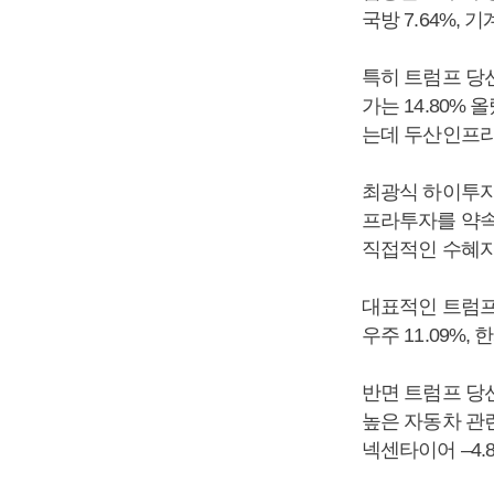
국방 7.64%, 기
특히 트럼프 당
가는 14.80% 
는데 두산인프라
최광식 하이투자
프라투자를 약속
직접적인 수혜자
대표적인 트럼프
우주 11.09%,
반면 트럼프 당
높은 자동차 관
넥센타이어 –4.8