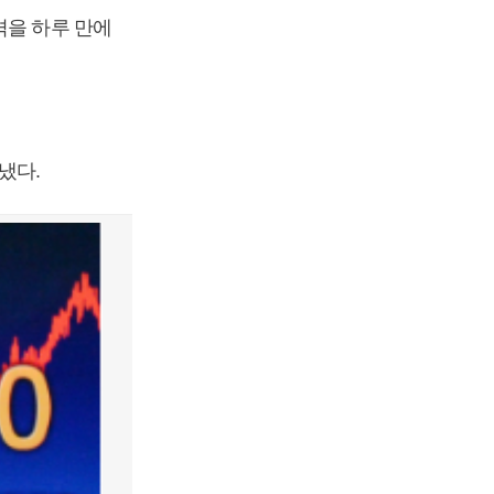
격을 하루 만에
끝냈다.