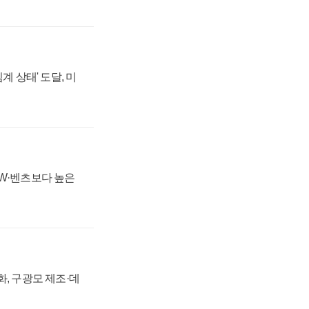
계 상태' 도달, 미
MW·벤츠보다 높은
강화, 구광모 제조·데