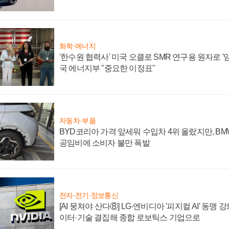
화학·에너지
'한수원 협력사' 미국 오클로 SMR 연구용 원자로 '임
국 에너지부 "중요한 이정표"
자동차·부품
BYD코리아 가격 앞세워 수입차 4위 올랐지만, B
공임비에 소비자 불만 폭발
전자·전기·정보통신
[AI 뭉쳐야 산다⑧] LG·엔비디아 '피지컬 AI' 동맹 
이터·기술 결집해 종합 로보틱스 기업으로