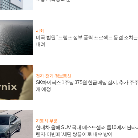
사회
미국 법원 "트럼프 정부 풍력 프로젝트 동결 조치는 
내려
전자·전기·정보통신
SK하이닉스 1주당 375원 현금배당 실시, 추가 주
개 예정
자동차·부품
현대차 올해 SUV 국내 베스트셀러 톱10에서 싼타
랜저·아반떼 '세단 쌍끌이'로 내수 방어