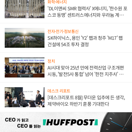
화학·에너지
'DL이앤씨 SMR 협력사' X에너지, '한수원 포
스코 동맹' 센트러스에너지와 우라늄 계약
체결
전자·전기·정보통신
SK하이닉스, 용인 'Y2' 팹과 청주 'M17' 팹
건설에 54조 투자 결정
정치
AI시대 맞아 25년 만에 전력산업 구조개편
시동, '발전5사 통합' 넘어 '한전 지주사' 재편
론도
데스크 리포트
[데스크리포트 8월] 무더운 입추에 든 생각,
제약바이오 하반기 훈풍 기대한다