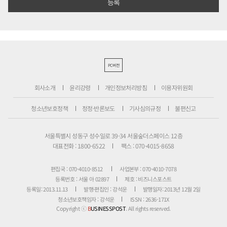
PC버전
회사소개
윤리강령
개인정보처리방침
이용자위원회
청소년보호정책
정정·반론보도
기사심의규정
불편신고
서울특별시 성동구 성수일로 39-34 서울숲더스페이스 12층
대표전화 : 1800-6522
팩스 : 070-4015-8658
편집국 : 070-4010-8512
사업본부 : 070-4010-7078
등록번호 : 서울 아 02897
제호 : 비즈니스포스트
등록일: 2013.11.13
발행·편집인 : 강석운
발행일자: 2013년 12월 2일
청소년보호책임자 : 강석운
ISSN : 2636-171X
Copyright ⓒ
B
USINESSPOST
. All rights reserved.