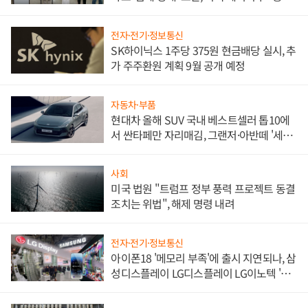
한 이정표"
전자·전기·정보통신
SK하이닉스 1주당 375원 현금배당 실시, 추
가 주주환원 계획 9월 공개 예정
자동차·부품
현대차 올해 SUV 국내 베스트셀러 톱10에
서 싼타페만 자리매김, 그랜저·아반떼 '세단
쌍끌이'로 내수 방어
사회
미국 법원 "트럼프 정부 풍력 프로젝트 동결
조치는 위법", 해제 명령 내려
전자·전기·정보통신
아이폰18 '메모리 부족'에 출시 지연되나, 삼
성디스플레이 LG디스플레이 LG이노텍 '탈
애플' 수익 다각화 속도