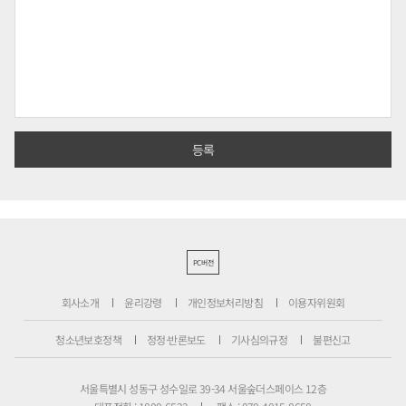
PC버전
회사소개
윤리강령
개인정보처리방침
이용자위원회
청소년보호정책
정정·반론보도
기사심의규정
불편신고
서울특별시 성동구 성수일로 39-34 서울숲더스페이스 12층