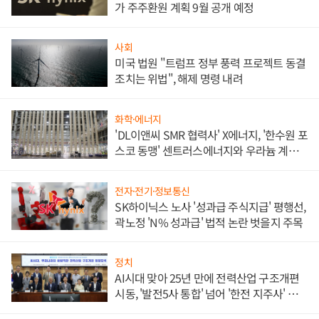
가 주주환원 계획 9월 공개 예정
사회
미국 법원 "트럼프 정부 풍력 프로젝트 동결
조치는 위법", 해제 명령 내려
화학·에너지
'DL이앤씨 SMR 협력사' X에너지, '한수원 포
스코 동맹' 센트러스에너지와 우라늄 계약
체결
전자·전기·정보통신
SK하이닉스 노사 '성과급 주식지급' 평행선,
곽노정 'N% 성과급' 법적 논란 벗을지 주목
정치
AI시대 맞아 25년 만에 전력산업 구조개편
시동, '발전5사 통합' 넘어 '한전 지주사' 재편
론도