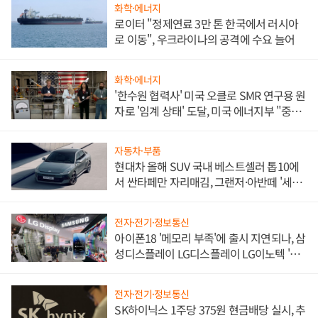
화학·에너지
로이터 "정제연료 3만 톤 한국에서 러시아
로 이동", 우크라이나의 공격에 수요 늘어
화학·에너지
'한수원 협력사' 미국 오클로 SMR 연구용 원
자로 '임계 상태' 도달, 미국 에너지부 "중요
한 이정표"
자동차·부품
현대차 올해 SUV 국내 베스트셀러 톱10에
서 싼타페만 자리매김, 그랜저·아반떼 '세단
쌍끌이'로 내수 방어
전자·전기·정보통신
아이폰18 '메모리 부족'에 출시 지연되나, 삼
성디스플레이 LG디스플레이 LG이노텍 '탈
애플' 수익 다각화 속도
전자·전기·정보통신
SK하이닉스 1주당 375원 현금배당 실시, 추