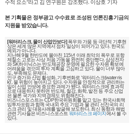
수적 요소"라고 김 연구원은 강조했다. 이상호 기자
본 기획물은 정부광고 수수료로 조성된 언론진흥기금의
지원을 받았습니다.
[워터리스크, 물이 산업안보다]
폭우와 가뭄 등 극단적 기후현
상은 세계 많은 지역에서 점차 일상이 되어가고 있다. 한국도
예외가 아니다.
지난해 9월 한반도에 몰아친 115년 이래 최악의 폭우로 포항
제철소 고로는 사상 처음 가동을 완전히 중단했다. 삼성전자
와 SK하이닉스는 반도체공장 운영에 필요한 수자원 확보에
어려움을 겪으며 투자 계획을 고심하고 있다. 물이 너무 많아
도, 부족해도 문제다.
인구 증가와 산업 활성화, 기후변화로 ‘워터리스크(water ris
k)’, 물 위험이 높아지고 있다. 수자원을 안정적으로 관리하는
일이 산업 안보에 중요한 과제가 됐다. 워터리스크에 효과적
으로 대응하지 못하면 반도체, 철강, 화학, 발전 등 주요 산업
은 물론 국가와 지역경제도 위험해진다.
비즈니스포스트는 CDP한국위원회를 맡고 있는 한국사회책
임투자포럼과 함께 국내외 주요 기업과 물 관리 선진국의 리
스크 관리 및 대응사례를 발굴해 보도한다. 최신 동향과 해법
관련 기사들은 비즈니스포스트
워터리스크 페이지
에서 볼 수
있다.