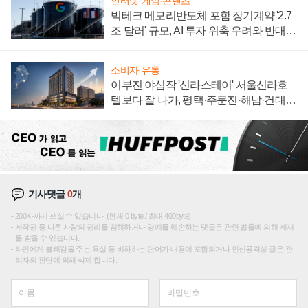
인터넷·게임·콘텐츠
빅테크 메모리반도체 포함 장기계약 '2.7
조 달러' 규모, AI 투자 위축 우려와 반대
신호
소비자·유통
이부진 야심작 '신라스테이' 서울신라호
텔보다 잘 나가, 평택·주문진·해남·건대로
성장판 더 넓힌다
기사댓글
0
개
200자까지 쓰실 수 있습니다. (현재 0 byte / 최대 400byte)
저작권 등 다른 사람의 권리를 침해하거나 명예를 훼손하는 댓글은 관련 법률에 의해 제재
를 받을 수 있습니다.
타인에게 불쾌감을 주는 욕설 등 비하하는 단어가 내용에 포함되거나 인신공격성 글은 관
리자의 판단에 의해 삭제 합니다.