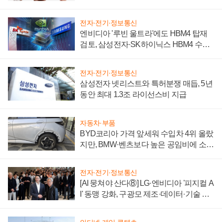
전자·전기·정보통신
엔비디아 '루빈 울트라'에도 HBM4 탑재
검토, 삼성전자·SK하이닉스 HBM4 수율
에 주도권 갈린다
전자·전기·정보통신
삼성전자 넷리스트와 특허분쟁 매듭, 5년
동안 최대 1.3조 라이선스비 지급
자동차·부품
BYD코리아 가격 앞세워 수입차 4위 올랐
지만, BMW·벤츠보다 높은 공임비에 소비
자 불만 폭발
전자·전기·정보통신
[AI 뭉쳐야 산다⑧] LG·엔비디아 '피지컬 A
I' 동맹 강화, 구광모 제조·데이터·기술 결
집해 종합 로보틱스 기업으로