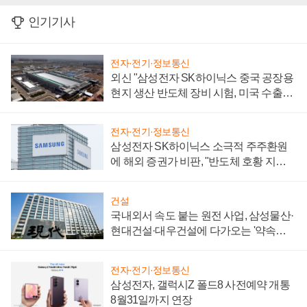
인기기사
전자·전기·정보통신
외신 "삼성전자 SK하이닉스 중국 공장용
현지 생산 반도체 장비 시험, 미국 수출통
제 대비"
전자·전기·정보통신
삼성전자 SK하이닉스 소극적 주주환원
에 해외 증권가 비판, "반도체 호황 지속
성 의문"
건설
국내외서 속도 붙는 원전 사업, 삼성물산·
현대건설·대우건설에 다가오는 '약속의
시간'
전자·전기·정보통신
삼성전자, 갤럭시Z 폴드8 사전예약 개통
8월31일까지 연장