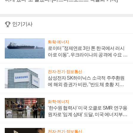
인기기사
화학·에너지
로이터 "정제연료 3만 톤 한국에서 러시
아로 이동", 우크라이나의 공격에 수요 늘
어
전자·전기·정보통신
삼성전자 SK하이닉스 소극적 주주환원
에 해외 증권가 비판, "반도체 호황 지속
성 의문"
화학·에너지
'한수원 협력사' 미국 오클로 SMR 연구용
원자로 '임계 상태' 도달, 미국 에너지부
"중요한 이정표"
전자·전기·정보통신