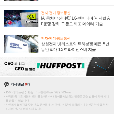
텍 '탈애플' 수익 다각화 속도
전자·전기·정보통신
[AI 뭉쳐야 산다⑧] LG·엔비디아 '피지컬 A
I' 동맹 강화, 구광모 제조·데이터·기술 결
집해 종합 로보틱스 기업으로
전자·전기·정보통신
삼성전자 넷리스트와 특허분쟁 매듭, 5년
동안 최대 1.3조 라이선스비 지급
기사댓글
0
개
200자까지 쓰실 수 있습니다. (현재 0 byte / 최대 400byte)
저작권 등 다른 사람의 권리를 침해하거나 명예를 훼손하는 댓글은 관련 법률에 의해 제재
를 받을 수 있습니다.
타인에게 불쾌감을 주는 욕설 등 비하하는 단어가 내용에 포함되거나 인신공격성 글은 관
리자의 판단에 의해 삭제 합니다.