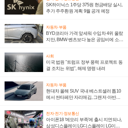
SK하이닉스 1주당 375원 현금배당 실시,
추가 주주환원 계획 9월 공개 예정
자동차·부품
BYD코리아 가격 앞세워 수입차 4위 올랐
지만, BMW·벤츠보다 높은 공임비에 소비
자 불만 폭발
사회
미국 법원 "트럼프 정부 풍력 프로젝트 동
결 조치는 위법", 해제 명령 내려
자동차·부품
현대차 올해 SUV 국내 베스트셀러 톱10
에서 싼타페만 자리매김, 그랜저·아반떼
'세단 쌍끌이'로 내수 방어
전자·전기·정보통신
아이폰18 '메모리 부족'에 출시 지연되나,
삼성디스플레이 LG디스플레이 LG이노