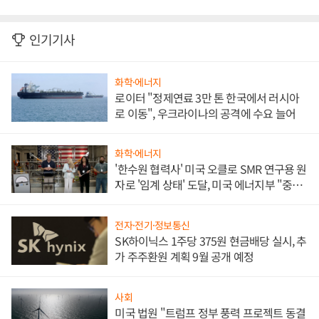
인기기사
화학·에너지
로이터 "정제연료 3만 톤 한국에서 러시아
로 이동", 우크라이나의 공격에 수요 늘어
화학·에너지
'한수원 협력사' 미국 오클로 SMR 연구용 원
자로 '임계 상태' 도달, 미국 에너지부 "중요
한 이정표"
전자·전기·정보통신
SK하이닉스 1주당 375원 현금배당 실시, 추
가 주주환원 계획 9월 공개 예정
사회
미국 법원 "트럼프 정부 풍력 프로젝트 동결