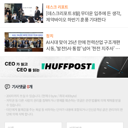
데스크 리포트
[데스크리포트 8월] 무더운 입추에 든 생각,
제약바이오 하반기 훈풍 기대한다
정치
AI시대 맞아 25년 만에 전력산업 구조개편
시동, '발전5사 통합' 넘어 '한전 지주사' 재편
론도
기사댓글
0
개
200자까지 쓰실 수 있습니다. (현재 0 byte / 최대 400byte)
저작권 등 다른 사람의 권리를 침해하거나 명예를 훼손하는 댓글은 관련 법률에 의해 제재를 받을
수 있습니다.
타인에게 불쾌감을 주는 욕설 등 비하하는 단어가 내용에 포함되거나 인신공격성 글은 관리자의 판
단에 의해 삭제 합니다.