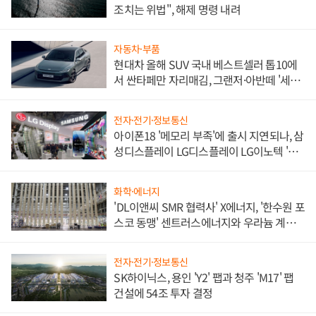
조치는 위법", 해제 명령 내려
자동차·부품
현대차 올해 SUV 국내 베스트셀러 톱10에
서 싼타페만 자리매김, 그랜저·아반떼 '세단
쌍끌이'로 내수 방어
전자·전기·정보통신
아이폰18 '메모리 부족'에 출시 지연되나, 삼
성디스플레이 LG디스플레이 LG이노텍 '탈
애플' 수익 다각화 속도
화학·에너지
'DL이앤씨 SMR 협력사' X에너지, '한수원 포
스코 동맹' 센트러스에너지와 우라늄 계약
체결
전자·전기·정보통신
SK하이닉스, 용인 'Y2' 팹과 청주 'M17' 팹
건설에 54조 투자 결정