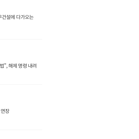
대우건설에 다가오는
법", 해제 명령 내려
지 연장