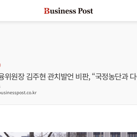
융위원장 김주현 관치발언 비판, “국정농단과 
5
sinesspost.co.kr