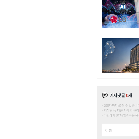
기사댓글
0
개
200자까지 쓰실 수 있습니다. (
저작권 등 다른 사람의 권리
타인에게 불쾌감을 주는 욕설