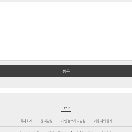
PC버전
회사소개
윤리강령
개인정보처리방침
이용자위원회