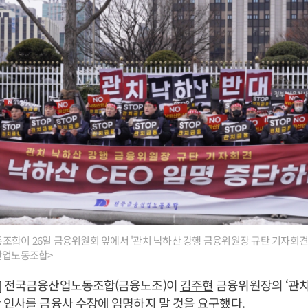
합이 26일 금융위원회 앞에서 '관치 낙하산 강행 금융위원장 규탄 기자회견
융산업노동조합>
] 전국금융산업노동조합(금융노조)이
김주현
금융위원장의 ‘관치
 인사를 금융사 수장에 임명하지 말 것을 요구했다.