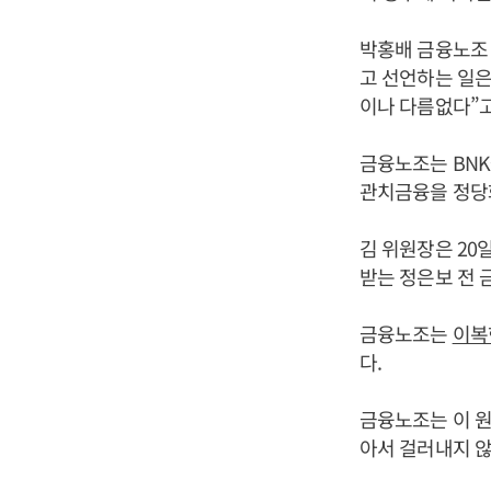
박홍배 금융노조 
고 선언하는 일은
이나 다름없다”고
금융노조는 BNK
관치금융을 정당
김 위원장은 20
받는 정은보 전 
금융노조는
이복
다.
금융노조는 이 원
아서 걸러내지 않