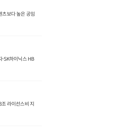
·벤츠보다 높은 공임
자·SK하이닉스 HB
.3조 라이선스비 지