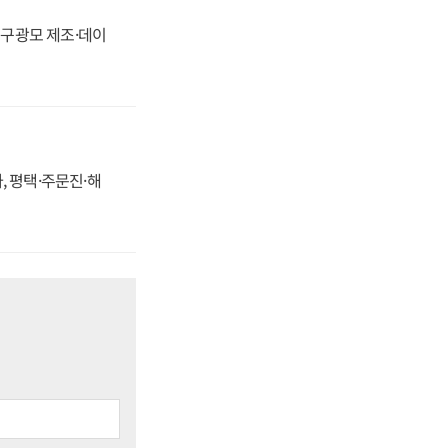
화, 구광모 제조·데이
, 평택·주문진·해