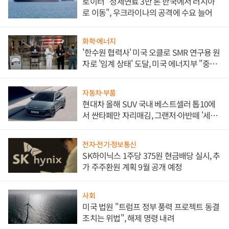
로이터 "정제연료 3만 톤 한국에서 러시아
로 이동", 우크라이나의 공격에 수요 늘어
화학·에너지
'한수원 협력사' 미국 오클로 SMR 연구용 원
자로 '임계 상태' 도달, 미국 에너지부 "중요
한 이정표"
자동차·부품
현대차 올해 SUV 국내 베스트셀러 톱10에
서 싼타페만 자리매김, 그랜저·아반떼 '세단
쌍끌이'로 내수 방어
전자·전기·정보통신
SK하이닉스 1주당 375원 현금배당 실시, 추
가 주주환원 계획 9월 공개 예정
사회
미국 법원 "트럼프 정부 풍력 프로젝트 동결
조치는 위법", 해제 명령 내려