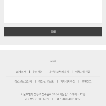
PC버전
회사소개
윤리강령
개인정보처리방침
이용자위원회
청소년보호정책
정정·반론보도
기사심의규정
불편신고
서울특별시 성동구 성수일로 39-34 서울숲더스페이스 12층
대표전화 : 1800-6522
팩스 : 070-4015-8658