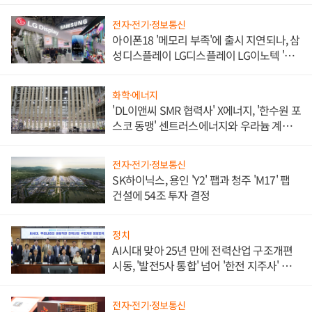
전자·전기·정보통신
아이폰18 '메모리 부족'에 출시 지연되나, 삼
성디스플레이 LG디스플레이 LG이노텍 '탈
애플' 수익 다각화 속도
화학·에너지
'DL이앤씨 SMR 협력사' X에너지, '한수원 포
스코 동맹' 센트러스에너지와 우라늄 계약
체결
전자·전기·정보통신
SK하이닉스, 용인 'Y2' 팹과 청주 'M17' 팹
건설에 54조 투자 결정
정치
AI시대 맞아 25년 만에 전력산업 구조개편
시동, '발전5사 통합' 넘어 '한전 지주사' 재편
론도
전자·전기·정보통신