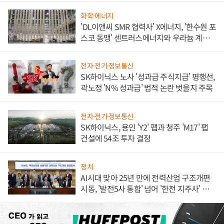
화학·에너지
'DL이앤씨 SMR 협력사' X에너지, '한수원 포
스코 동맹' 센트러스에너지와 우라늄 계약
체결
전자·전기·정보통신
SK하이닉스 노사 '성과급 주식지급' 평행선,
곽노정 'N% 성과급' 법적 논란 벗을지 주목
전자·전기·정보통신
SK하이닉스, 용인 'Y2' 팹과 청주 'M17' 팹
건설에 54조 투자 결정
정치
AI시대 맞아 25년 만에 전력산업 구조개편
시동, '발전5사 통합' 넘어 '한전 지주사' 재편
론도