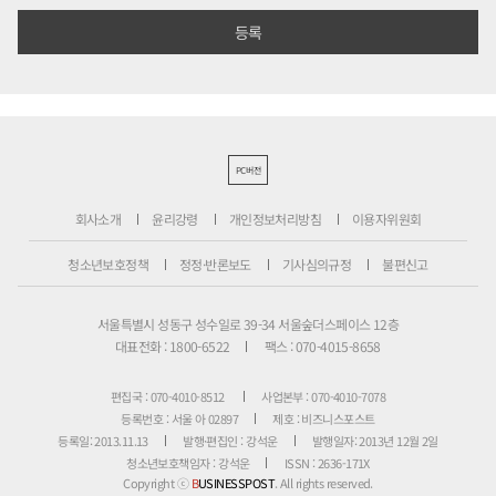
PC버전
회사소개
윤리강령
개인정보처리방침
이용자위원회
청소년보호정책
정정·반론보도
기사심의규정
불편신고
서울특별시 성동구 성수일로 39-34 서울숲더스페이스 12층
대표전화 : 1800-6522
팩스 : 070-4015-8658
편집국 : 070-4010-8512
사업본부 : 070-4010-7078
등록번호 : 서울 아 02897
제호 : 비즈니스포스트
등록일: 2013.11.13
발행·편집인 : 강석운
발행일자: 2013년 12월 2일
청소년보호책임자 : 강석운
ISSN : 2636-171X
Copyright ⓒ
B
USINESSPOST
. All rights reserved.