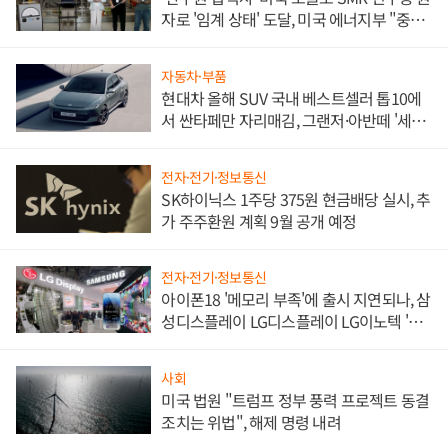
자로 '임계 상태' 도달, 미국 에너지부 "중요
한 이정표"
자동차·부품
현대차 올해 SUV 국내 베스트셀러 톱10에
서 싼타페만 자리매김, 그랜저·아반떼 '세단
쌍끌이'로 내수 방어
전자·전기·정보통신
SK하이닉스 1주당 375원 현금배당 실시, 추
가 주주환원 계획 9월 공개 예정
전자·전기·정보통신
아이폰18 '메모리 부족'에 출시 지연되나, 삼
성디스플레이 LG디스플레이 LG이노텍 '탈
애플' 수익 다각화 속도
사회
미국 법원 "트럼프 정부 풍력 프로젝트 동결
조치는 위법", 해제 명령 내려