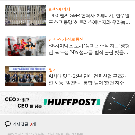
화학·에너지
'DL이앤씨 SMR 협력사' X에너지, '한수원
포스코 동맹' 센트러스에너지와 우라늄
계약 체결
전자·전기·정보통신
SK하이닉스 노사 '성과급 주식 지급' 평행
선, 곽노정 'N% 성과급' 법적 논란 벗을지
주목
정치
AI시대 맞아 25년 만에 전력산업 구조개
편 시동, '발전5사 통합' 넘어 '한전 지주사'
재편론도
기사댓글
0
개
200자까지 쓰실 수 있습니다. (현재 0 byte / 최대 400byte)