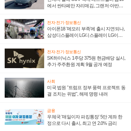
에서 싼타페만 자리매김, 그랜저·아반떼
'세단 쌍끌이'로 내수 방어
전자·전기·정보통신
아이폰18 '메모리 부족'에 출시 지연되나,
삼성디스플레이 LG디스플레이 LG이노
텍 '탈애플' 수익 다각화 속도
전자·전기·정보통신
SK하이닉스 1주당 375원 현금배당 실시,
추가 주주환원 계획 9월 공개 예정
사회
미국 법원 "트럼프 정부 풍력 프로젝트 동
결 조치는 위법", 해제 명령 내려
금융
우체국 '매일이자 파킹통장' 5만 계좌 한
정으로 다시 출시, 최고 연 2.0% 금리