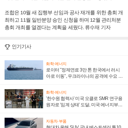
조합은 10월 새 집행부 선임과 공사 재개를 위한 총회 개
최하고 11월 일반분양 승인 신청을 하며 12월 관리처분
총회 개최를 열겠다는 계획을 세웠다. 류수재 기자
인기기사
화학·에너지
로이터 "정제연료 3만 톤 한국에서 러시
아로 이동", 우크라이나의 공격에 수요 늘
어
화학·에너지
'한수원 협력사' 미국 오클로 SMR 연구용
원자로 '임계 상태' 도달, 미국 에너지부
"중요한 이정표"
자동차·부품
현대차 올해 SUV 국내 베스트셀러 톱10