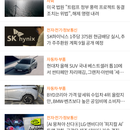
사회
미국 법원 "트럼프 정부 풍력 프로젝트 동결
조치는 위법", 해제 명령 내려
전자·전기·정보통신
SK하이닉스 1주당 375원 현금배당 실시, 추
가 주주환원 계획 9월 공개 예정
자동차·부품
현대차 올해 SUV 국내 베스트셀러 톱10에
서 싼타페만 자리매김, 그랜저·아반떼 '세단
쌍끌이'로 내수 방어
자동차·부품
BYD코리아 가격 앞세워 수입차 4위 올랐지
만, BMW·벤츠보다 높은 공임비에 소비자
불만 폭발
전자·전기·정보통신
[AI 뭉쳐야 산다⑧] LG·엔비디아 '피지컬 AI'