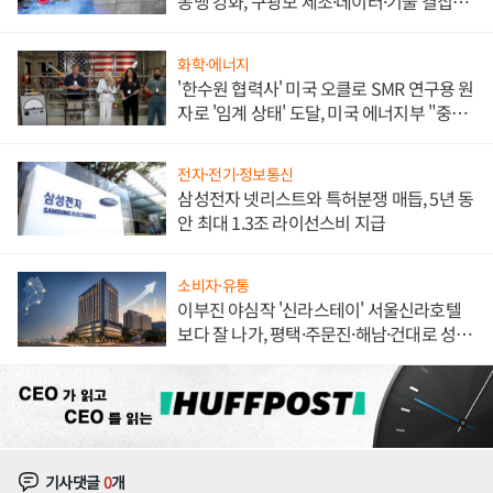
동맹 강화, 구광모 제조·데이터·기술 결집
해 종합 로보틱스 기업으로
화학·에너지
'한수원 협력사' 미국 오클로 SMR 연구용 원
자로 '임계 상태' 도달, 미국 에너지부 "중요
한 이정표"
전자·전기·정보통신
삼성전자 넷리스트와 특허분쟁 매듭, 5년 동
안 최대 1.3조 라이선스비 지급
소비자·유통
이부진 야심작 '신라스테이' 서울신라호텔
보다 잘 나가, 평택·주문진·해남·건대로 성
장판 더 넓힌다
기사댓글
0
개