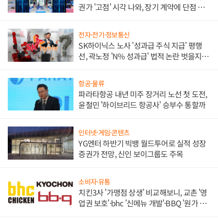
권가 '고점' 시각 나와, 장기 계약에 단점 부
각
전자·전기·정보통신
SK하이닉스 노사 '성과급 주식 지급' 평행
선, 곽노정 'N% 성과급' 법적 논란 벗을지 주
목
항공·물류
파라타항공 내년 미주 장거리 노선 첫 도전,
윤철민 '하이브리드 항공사' 승부수 통할까
인터넷·게임·콘텐츠
YG엔터 하반기 빅뱅 월드투어로 실적 성장
증권가 전망, 신인 보이그룹도 주목
소비자·유통
치킨3사 '가맹점 상생' 비교해보니, 교촌 '영
업권 보호'·bhc '신메뉴 개발'·BBQ '원가 부
담'