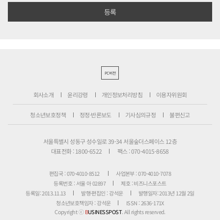
PC버전
회사소개
윤리강령
개인정보처리방침
이용자위원회
청소년보호정책
정정·반론보도
기사심의규정
불편신고
서울특별시 성동구 성수일로 39-34 서울숲더스페이스 12층
대표전화 : 1800-6522
팩스 : 070-4015-8658
편집국 : 070-4010-8512
사업본부 : 070-4010-7078
등록번호 : 서울 아 02897
제호 : 비즈니스포스트
등록일: 2013.11.13
발행·편집인 : 강석운
발행일자: 2013년 12월 2일
청소년보호책임자 : 강석운
ISSN : 2636-171X
Copyright ⓒ
B
USINESSPOST
. All rights reserved.