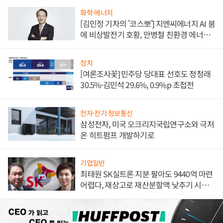
화학·에너지
[김민정 기자의 '코스뽀'] 지엔씨에너지 AI 붐
에 비상발전기 호황, 안병철 친환경 에너지
발전전문기업 향한다
정치
[여론조사꽃] 민주당 당대표 선호도 정청래
30.5%·김민석 29.6%, 0.9%p 초접전
전자·전기·정보통신
삼성전자, 미국 오크리지국립연구소와 극저
온 히트펌프 개발하기로
기업일반
최태원 SK실트론 지분 팔아도 9440억 마련
어렵다, 재상고로 재산분할액 낮추기 시도
하나