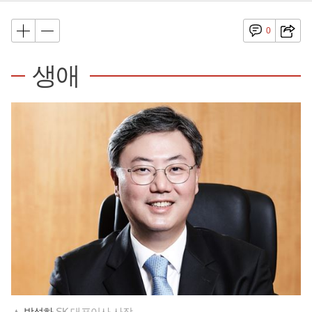
0
생애
▲
박성하
SK 대표이사 사장.