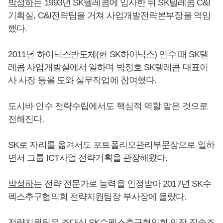
박성하
는 1993년 SK텔레콤에 입사한 뒤 SK텔레콤 C&I
기획실, C&I전략팀을 거쳐 사업개발전략본부장을 역임
했다.
2011년 하이닉스반도체(현 SK하이닉스) 인수 때 SK텔
레콤 사업개발실에서 일하며
박정호
SK텔레콤 대표이
사 사장 등을 도와 실무작업에 참여했다.
도시바 인수 전략수립에서도 핵심적 역할 맡은 것으로
전해진다.
SK로 자리를 옮겨서도 포트폴리오관리부문장으로 일하
면서 그룹 ICT사업 전략기획을 관장해왔다.
박성하
는 전략 전문가로 능력을 인정받아 2017년 SK수
펙스추구협의회 전략지원팀장 부사장에 올랐다.
전략지원팀은
조대식
SK수펙스추구협의회 의장 직속조