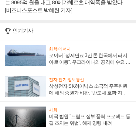
는 8095억 원을 내고 80메가헤르츠 대역폭을 받았다.
[비즈니스포스트 박혜린 기자]
인기기사
화학·에너지
로이터 "정제연료 3만 톤 한국에서 러시
아로 이동", 우크라이나의 공격에 수요 늘
어
전자·전기·정보통신
삼성전자 SK하이닉스 소극적 주주환원
에 해외 증권가 비판, "반도체 호황 지속
성 의문"
사회
미국 법원 "트럼프 정부 풍력 프로젝트 동
결 조치는 위법", 해제 명령 내려