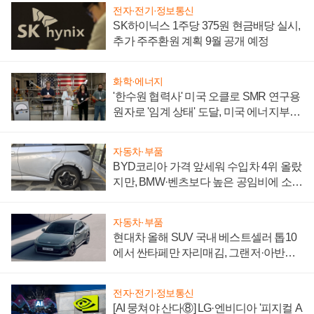
전자·전기·정보통신
SK하이닉스 1주당 375원 현금배당 실시,
추가 주주환원 계획 9월 공개 예정
화학·에너지
'한수원 협력사' 미국 오클로 SMR 연구용
원자로 '임계 상태' 도달, 미국 에너지부
"중요한 이정표"
자동차·부품
BYD코리아 가격 앞세워 수입차 4위 올랐
지만, BMW·벤츠보다 높은 공임비에 소비
자 불만 폭발
자동차·부품
현대차 올해 SUV 국내 베스트셀러 톱10
에서 싼타페만 자리매김, 그랜저·아반떼
'세단 쌍끌이'로 내수 방어
전자·전기·정보통신
[AI 뭉쳐야 산다⑧] LG·엔비디아 '피지컬 A