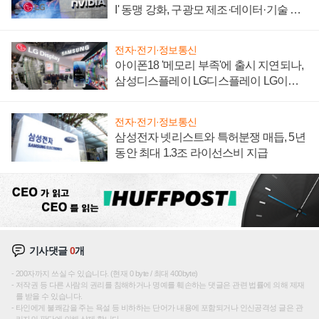
I' 동맹 강화, 구광모 제조·데이터·기술 결
집해 종합 로보틱스 기업으로
전자·전기·정보통신
아이폰18 '메모리 부족'에 출시 지연되나,
삼성디스플레이 LG디스플레이 LG이노
텍 '탈애플' 수익 다각화 속도
전자·전기·정보통신
삼성전자 넷리스트와 특허분쟁 매듭, 5년
동안 최대 1.3조 라이선스비 지급
기사댓글
0
개
200자까지 쓰실 수 있습니다. (현재 0 byte / 최대 400byte)
저작권 등 다른 사람의 권리를 침해하거나 명예를 훼손하는 댓글은 관련 법률에 의해 제재
를 받을 수 있습니다.
타인에게 불쾌감을 주는 욕설 등 비하하는 단어가 내용에 포함되거나 인신공격성 글은 관
리자의 판단에 의해 삭제 합니다.