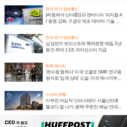
전자·전기·정보통신
[AI 뭉쳐야 산다⑧] LG·엔비디아 '피지컬 A
I' 동맹 강화, 구광모 제조·데이터·기술 결
집해 종합 로보틱스 기업으로
전자·전기·정보통신
삼성전자 넷리스트와 특허분쟁 매듭, 5년
동안 최대 1.3조 라이선스비 지급
화학·에너지
'한수원 협력사' 미국 오클로 SMR 연구용
원자로 '임계 상태' 도달, 미국 에너지부
"중요한 이정표"
소비자·유통
이부진 야심작 '신라스테이' 서울신라호
텔보다 잘 나가, 평택·주문진·해남·건대로
성장판 더 넓힌다