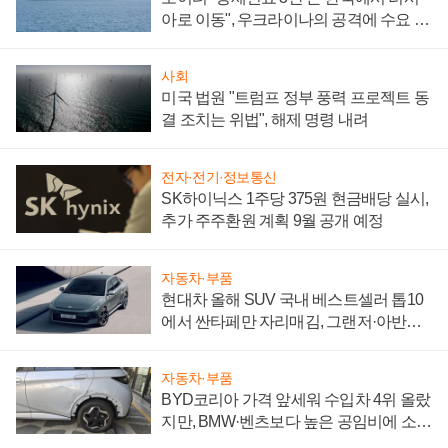
아로 이동", 우크라이나의 공격에 수요 늘
어
사회
미국 법원 "트럼프 정부 풍력 프로젝트 동
결 조치는 위법", 해제 명령 내려
전자·전기·정보통신
SK하이닉스 1주당 375원 현금배당 실시,
추가 주주환원 계획 9월 공개 예정
자동차·부품
현대차 올해 SUV 국내 베스트셀러 톱10
에서 싼타페만 자리매김, 그랜저·아반떼
'세단 쌍끌이'로 내수 방어
자동차·부품
BYD코리아 가격 앞세워 수입차 4위 올랐
지만, BMW·벤츠보다 높은 공임비에 소비
자 불만 폭발