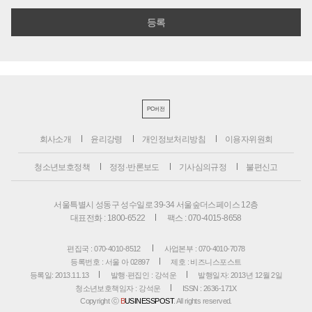
PC버전
회사소개
윤리강령
개인정보처리방침
이용자위원회
청소년보호정책
정정·반론보도
기사심의규정
불편신고
서울특별시 성동구 성수일로 39-34 서울숲더스페이스 12층
대표전화 : 1800-6522
팩스 : 070-4015-8658
편집국 : 070-4010-8512
사업본부 : 070-4010-7078
등록번호 : 서울 아 02897
제호 : 비즈니스포스트
등록일: 2013.11.13
발행·편집인 : 강석운
발행일자: 2013년 12월 2일
청소년보호책임자 : 강석운
ISSN : 2636-171X
Copyright ⓒ
B
USINESSPOST
. All rights reserved.