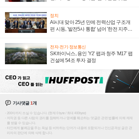
주목
정치
AI시대 맞아 25년 만에 전력산업 구조개
편 시동, '발전5사 통합' 넘어 '한전 지주사'
재편론도
전자·전기·정보통신
SK하이닉스, 용인 'Y2' 팹과 청주 'M17' 팹
건설에 54조 투자 결정
기사댓글
1
개
200자까지 쓰실 수 있습니다. (현재 0 byte / 최대 400byte)
저작권 등 다른 사람의 권리를 침해하거나 명예를 훼손하는 댓글은 관련 법률에 의해 제재
를 받을 수 있습니다.
타인에게 불쾌감을 주는 욕설 등 비하하는 단어가 내용에 포함되거나 인신공격성 글은 관
리자의 판단에 의해 삭제 합니다.