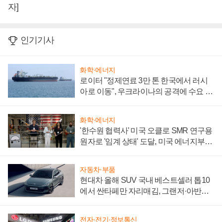
자]
인기기사
화학·에너지
로이터 "정제연료 3만 톤 한국에서 러시
아로 이동", 우크라이나의 공격에 수요 늘
어
화학·에너지
'한수원 협력사' 미국 오클로 SMR 연구용
원자로 '임계 상태' 도달, 미국 에너지부
"중요한 이정표"
자동차·부품
현대차 올해 SUV 국내 베스트셀러 톱10
에서 싼타페만 자리매김, 그랜저·아반떼
'세단 쌍끌이'로 내수 방어
전자·전기·정보통신