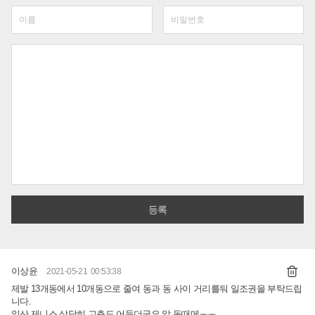
이상윤
2021-05-21 00:53:38
제발 13개동에서 10개동으로 줄여 동과 동 사이 거리를둬 일조권을 부탁드립
니다.
일산 제니스 상당히 고층도 어둡더군요 앞 동때메ㅜㅜ