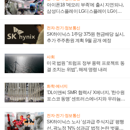
아이폰18 '메모리 부족'에 출시 지연되나,
삼성디스플레이 LG디스플레이 LG이노
텍 '탈애플' 수익 다각화 속도
전자·전기·정보통신
SK하이닉스 1주당 375원 현금배당 실시,
추가 주주환원 계획 9월 공개 예정
사회
미국 법원 "트럼프 정부 풍력 프로젝트 동
결 조치는 위법", 해제 명령 내려
화학·에너지
'DL이앤씨 SMR 협력사' X에너지, '한수원
포스코 동맹' 센트러스에너지와 우라늄
계약 체결
전자·전기·정보통신
SK하이닉스 노사 '성과급 주식지급' 평행
선, 곽노정 'N% 성과급' 법적 논란 벗을지