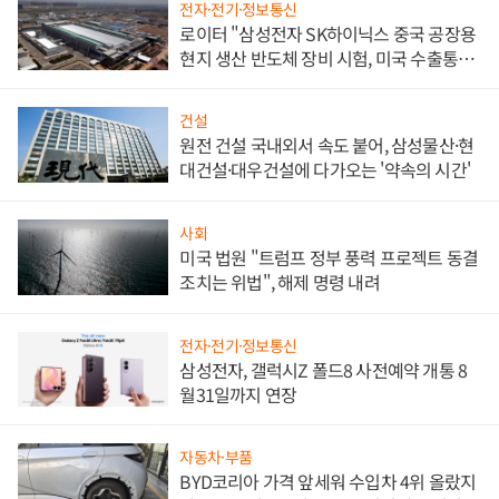
전자·전기·정보통신
로이터 "삼성전자 SK하이닉스 중국 공장용
현지 생산 반도체 장비 시험, 미국 수출통제
대비"
건설
원전 건설 국내외서 속도 붙어, 삼성물산·현
대건설·대우건설에 다가오는 '약속의 시간'
사회
미국 법원 "트럼프 정부 풍력 프로젝트 동결
조치는 위법", 해제 명령 내려
전자·전기·정보통신
삼성전자, 갤럭시Z 폴드8 사전예약 개통 8
월31일까지 연장
자동차·부품
BYD코리아 가격 앞세워 수입차 4위 올랐지