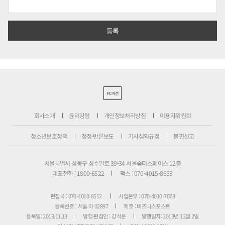
PC버전
회사소개
윤리강령
개인정보처리방침
이용자위원회
청소년보호정책
정정·반론보도
기사심의규정
불편신고
서울특별시 성동구 성수일로 39-34 서울숲더스페이스 12층
대표전화 : 1800-6522
팩스 : 070-4015-8658
편집국 : 070-4010-8512
사업본부 : 070-4010-7078
등록번호 : 서울 아 02897
제호 : 비즈니스포스트
등록일: 2013.11.13
발행·편집인 : 강석운
발행일자: 2013년 12월 2일