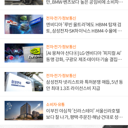
만, BMW·벤츠보다 높은 공임비에 소비자
불만 폭발
전자·전기·정보통신
엔비디아 '루빈 울트라'에도 HBM4 탑재 검
토, 삼성전자·SK하이닉스 HBM4 수율에 주
도권 갈린다
전자·전기·정보통신
[AI 뭉쳐야 산다⑧] LG·엔비디아 '피지컬 AI'
동맹 강화, 구광모 제조·데이터·기술 결집
해 종합 로보틱스 기업으로
전자·전기·정보통신
삼성전자 넷리스트와 특허분쟁 매듭, 5년 동
안 최대 1.3조 라이선스비 지급
소비자·유통
이부진 야심작 '신라스테이' 서울신라호텔
보다 잘 나가, 평택·주문진·해남·건대로 성
장판 더 넓힌다