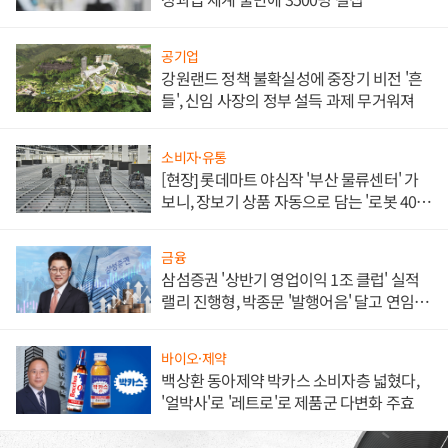
공기업
강원랜드 정책 불확실성에 중장기 비전 '흔
들', 신임 사장의 정부 설득 과제 무거워져
소비자·유통
[현장] 롯데마트 야심작 '부산 물류센터' 가
보니, 장보기 상품 자동으로 담는 '로봇 400
대' 장관
금융
삼섬증권 '상반기 영업이익 1조 클럽' 실적
랠리 진행형, 박종문 '발행어음' 달고 연임 향
하나
바이오·제약
백상환 동아제약 박카스 소비자층 넓혔다,
'얼박사'로 '레트로'로 제품군 다변화 주효