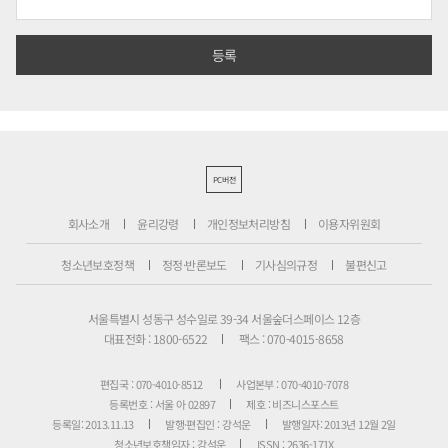
PC버전
회사소개
윤리강령
개인정보처리방침
이용자위원회
청소년보호정책
정정·반론보도
기사심의규정
불편신고
서울특별시 성동구 성수일로 39-34 서울숲더스페이스 12층
대표전화 : 1800-6522
팩스 : 070-4015-8658
편집국 : 070-4010-8512
사업본부 : 070-4010-7078
등록번호 : 서울 아 02897
제호 : 비즈니스포스트
등록일: 2013.11.13
발행·편집인 : 강석운
발행일자: 2013년 12월 2일
청소년보호책임자 : 강석운
ISSN : 2636-171X