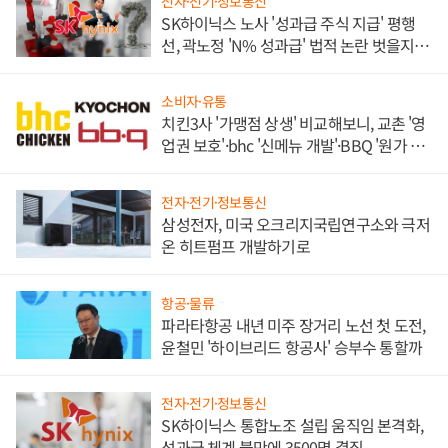
전자·전기·정보통신
SK하이닉스 노사 '성과급 주식 지급' 평행
선, 곽노정 'N% 성과급' 법적 논란 벗을지 주
목
소비자·유통
치킨3사 '가맹점 상생' 비교해보니, 교촌 '영
업권 보호'·bhc '신메뉴 개발'·BBQ '원가 부
담'
전자·전기·정보통신
삼성전자, 미국 오크리지국립연구소와 극저
온 히트펌프 개발하기로
항공·물류
파라타항공 내년 미주 장거리 노선 첫 도전,
윤철민 '하이브리드 항공사' 승부수 통할까
전자·전기·정보통신
SK하이닉스 통합노조 설립 움직임 본격화,
성과급 체계 불만에 3500명 결집