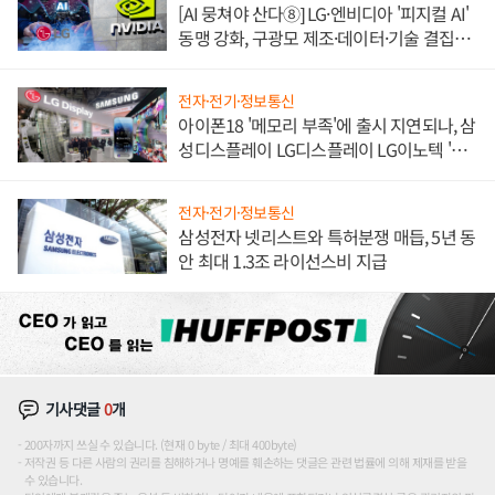
[AI 뭉쳐야 산다⑧] LG·엔비디아 '피지컬 AI'
동맹 강화, 구광모 제조·데이터·기술 결집
해 종합 로보틱스 기업으로
전자·전기·정보통신
아이폰18 '메모리 부족'에 출시 지연되나, 삼
성디스플레이 LG디스플레이 LG이노텍 '탈
애플' 수익 다각화 속도
전자·전기·정보통신
삼성전자 넷리스트와 특허분쟁 매듭, 5년 동
안 최대 1.3조 라이선스비 지급
기사댓글
0
개
200자까지 쓰실 수 있습니다. (현재 0 byte / 최대 400byte)
저작권 등 다른 사람의 권리를 침해하거나 명예를 훼손하는 댓글은 관련 법률에 의해 제재를 받을
수 있습니다.