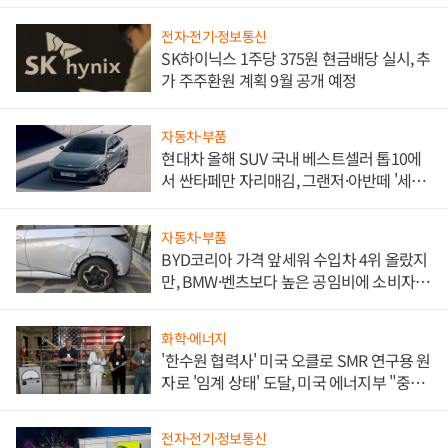
전자·전기·정보통신
SK하이닉스 1주당 375원 현금배당 실시, 추
가 주주환원 계획 9월 공개 예정
자동차·부품
현대차 올해 SUV 국내 베스트셀러 톱10에
서 싼타페만 자리매김, 그랜저·아반떼 '세단
쌍끌이'로 내수 방어
자동차·부품
BYD코리아 가격 앞세워 수입차 4위 올랐지
만, BMW·벤츠보다 높은 공임비에 소비자
불만 폭발
화학·에너지
'한수원 협력사' 미국 오클로 SMR 연구용 원
자로 '임계 상태' 도달, 미국 에너지부 "중요
한 이정표"
전자·전기·정보통신