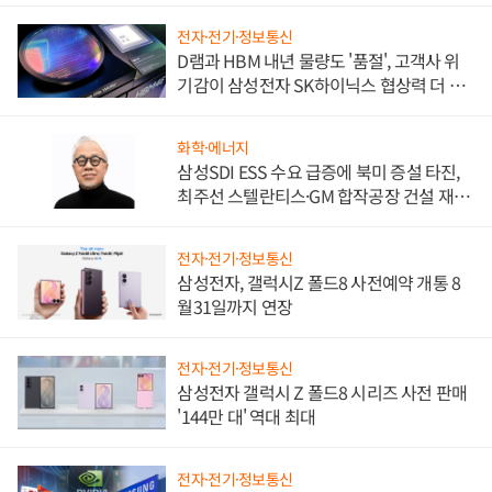
전자·전기·정보통신
D램과 HBM 내년 물량도 '품절', 고객사 위
기감이 삼성전자 SK하이닉스 협상력 더 키
워
화학·에너지
삼성SDI ESS 수요 급증에 북미 증설 타진,
최주선 스텔란티스·GM 합작공장 건설 재추
진하나
전자·전기·정보통신
삼성전자, 갤럭시Z 폴드8 사전예약 개통 8
월31일까지 연장
전자·전기·정보통신
삼성전자 갤럭시 Z 폴드8 시리즈 사전 판매
'144만 대' 역대 최대
전자·전기·정보통신