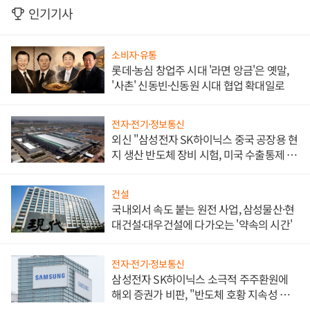
인기기사
소비자·유통
롯데·농심 창업주 시대 '라면 앙금'은 옛말,
'사촌' 신동빈·신동원 시대 협업 확대일로
전자·전기·정보통신
외신 "삼성전자 SK하이닉스 중국 공장용 현
지 생산 반도체 장비 시험, 미국 수출통제 대
비"
건설
국내외서 속도 붙는 원전 사업, 삼성물산·현
대건설·대우건설에 다가오는 '약속의 시간'
전자·전기·정보통신
삼성전자 SK하이닉스 소극적 주주환원에
해외 증권가 비판, "반도체 호황 지속성 의
문"