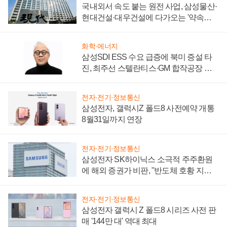
국내외서 속도 붙는 원전 사업, 삼성물산·
현대건설·대우건설에 다가오는 '약속의
시간'
화학·에너지
삼성SDI ESS 수요 급증에 북미 증설 타
진, 최주선 스텔란티스·GM 합작공장 건
설 재추진하나
전자·전기·정보통신
삼성전자, 갤럭시Z 폴드8 사전예약 개통
8월31일까지 연장
전자·전기·정보통신
삼성전자 SK하이닉스 소극적 주주환원
에 해외 증권가 비판, "반도체 호황 지속
성 의문"
전자·전기·정보통신
삼성전자 갤럭시 Z 폴드8 시리즈 사전 판
매 '144만 대' 역대 최대