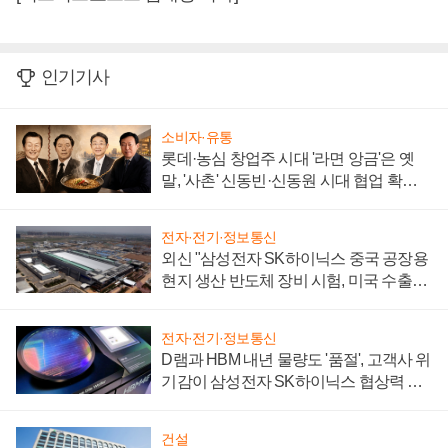
인기기사
소비자·유통
롯데·농심 창업주 시대 '라면 앙금'은 옛
말, '사촌' 신동빈·신동원 시대 협업 확대
일로
전자·전기·정보통신
외신 "삼성전자 SK하이닉스 중국 공장용
현지 생산 반도체 장비 시험, 미국 수출통
제 대비"
전자·전기·정보통신
D램과 HBM 내년 물량도 '품절', 고객사 위
기감이 삼성전자 SK하이닉스 협상력 더
키워
건설