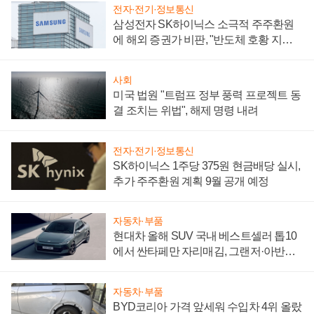
전자·전기·정보통신
삼성전자 SK하이닉스 소극적 주주환원
에 해외 증권가 비판, "반도체 호황 지속
성 의문"
사회
미국 법원 "트럼프 정부 풍력 프로젝트 동
결 조치는 위법", 해제 명령 내려
전자·전기·정보통신
SK하이닉스 1주당 375원 현금배당 실시,
추가 주주환원 계획 9월 공개 예정
자동차·부품
현대차 올해 SUV 국내 베스트셀러 톱10
에서 싼타페만 자리매김, 그랜저·아반떼
'세단 쌍끌이'로 내수 방어
자동차·부품
BYD코리아 가격 앞세워 수입차 4위 올랐