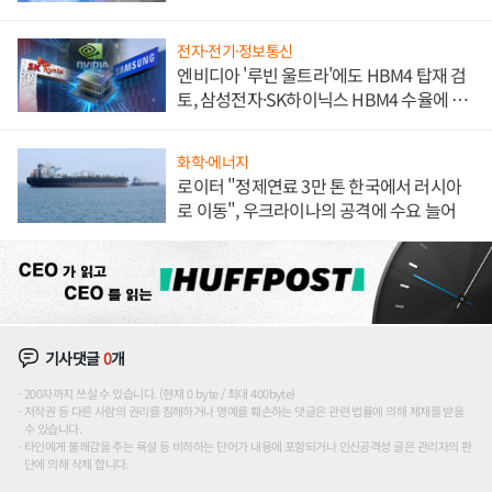
해 종합 로보틱스 기업으로
전자·전기·정보통신
엔비디아 '루빈 울트라'에도 HBM4 탑재 검
토, 삼성전자·SK하이닉스 HBM4 수율에 주
도권 갈린다
화학·에너지
로이터 "정제연료 3만 톤 한국에서 러시아
로 이동", 우크라이나의 공격에 수요 늘어
기사댓글
0
개
200자까지 쓰실 수 있습니다. (현재 0 byte / 최대 400byte)
저작권 등 다른 사람의 권리를 침해하거나 명예를 훼손하는 댓글은 관련 법률에 의해 제재를 받을
수 있습니다.
타인에게 불쾌감을 주는 욕설 등 비하하는 단어가 내용에 포함되거나 인신공격성 글은 관리자의 판
단에 의해 삭제 합니다.