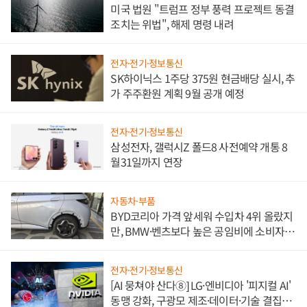
미국 법원 "트럼프 정부 풍력 프로젝트 동결
조치는 위법", 해제 명령 내려
전자·전기·정보통신
SK하이닉스 1주당 375원 현금배당 실시, 추
가 주주환원 계획 9월 공개 예정
전자·전기·정보통신
삼성전자, 갤럭시Z 폴드8 사전예약 개통 8
월31일까지 연장
자동차·부품
BYD코리아 가격 앞세워 수입차 4위 올랐지
만, BMW·벤츠보다 높은 공임비에 소비자
불만 폭발
전자·전기·정보통신
[AI 뭉쳐야 산다⑧] LG·엔비디아 '피지컬 AI'
동맹 강화, 구광모 제조·데이터·기술 결집