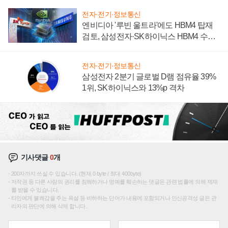
전자·전기·정보통신
엔비디아 '루빈 울트라'에도 HBM4 탑재
검토, 삼성전자·SK하이닉스 HBM4 수율
에 주도권 갈린다
전자·전기·정보통신
삼성전자 2분기 글로벌 D램 점유율 39%
1위, SK하이닉스와 13%p 격차
기사댓글
0
개
200자까지 쓰실 수 있습니다. (현재 0 byte / 최대 400byte)
저작권 등 다른 사람의 권리를 침해하거나 명예를 훼손하는 댓글은 관련 법률에 의해 제재
를 받을 수 있습니다.
타인에게 불쾌감을 주는 욕설 등 비하하는 단어가 내용에 포함되거나 인신공격성 글은 관
리자의 판단에 의해 삭제 합니다.