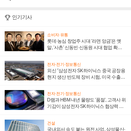
인기기사
소비자·유통
롯데·농심 창업주 시대 '라면 앙금'은 옛
말, '사촌' 신동빈·신동원 시대 협업 확대
일로
전자·전기·정보통신
외신 "삼성전자 SK하이닉스 중국 공장용
현지 생산 반도체 장비 시험, 미국 수출통
제 대비"
전자·전기·정보통신
D램과 HBM 내년 물량도 '품절', 고객사 위
기감이 삼성전자 SK하이닉스 협상력 더
키워
건설
국내외서 속도 붙는 원전 사업, 삼성물산·