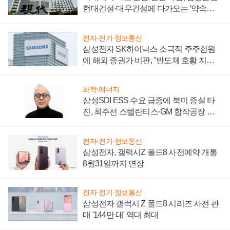
현대건설·대우건설에 다가오는 '약속의
시간'
전자·전기·정보통신
삼성전자 SK하이닉스 소극적 주주환원
에 해외 증권가 비판, "반도체 호황 지속
성 의문"
화학·에너지
삼성SDI ESS 수요 급증에 북미 증설 타
진, 최주선 스텔란티스·GM 합작공장 건
설 재추진하나
전자·전기·정보통신
삼성전자, 갤럭시Z 폴드8 사전예약 개통
8월31일까지 연장
전자·전기·정보통신
삼성전자 갤럭시 Z 폴드8 시리즈 사전 판
매 '144만 대' 역대 최대