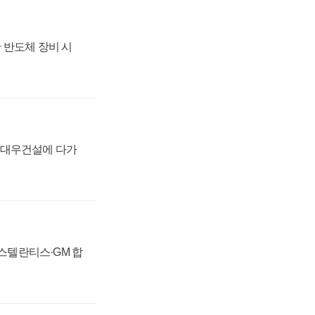
 반도체 장비 시
·대우건설에 다가
 스텔란티스·GM 합