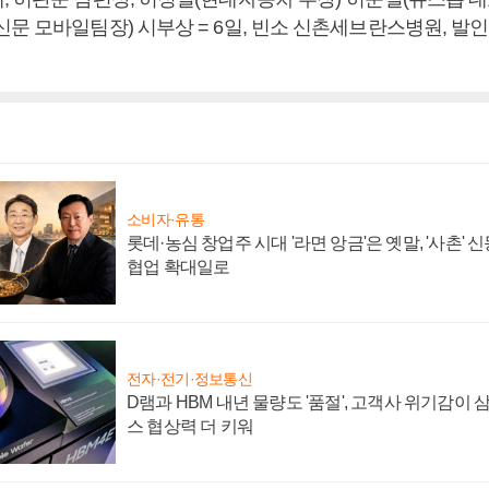
문 모바일팀장) 시부상 = 6일, 빈소 신촌세브란스병원, 발인 8일
소비자·유통
롯데·농심 창업주 시대 '라면 앙금'은 옛말, '사촌'
협업 확대일로
전자·전기·정보통신
D램과 HBM 내년 물량도 '품절', 고객사 위기감이
스 협상력 더 키워