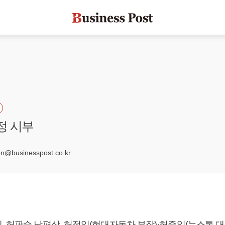
정 시부
6
@businesspost.co.kr
 허판순 남편상, 허정일(현대자동차 부장)·허준일(뉴스톱 대표