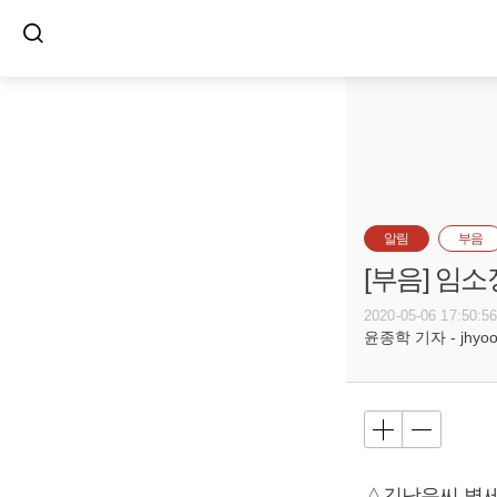
알림
부음
[부음] 임소
2020-05-06 17:50:5
윤종학 기자 - jhyoon
△김낙운씨 별세,