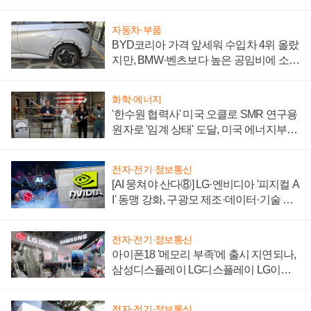
'세단 쌍끌이'로 내수 방어
자동차·부품
BYD코리아 가격 앞세워 수입차 4위 올랐
지만, BMW·벤츠보다 높은 공임비에 소비
자 불만 폭발
화학·에너지
'한수원 협력사' 미국 오클로 SMR 연구용
원자로 '임계 상태' 도달, 미국 에너지부
"중요한 이정표"
전자·전기·정보통신
[AI 뭉쳐야 산다⑧] LG·엔비디아 '피지컬 A
I' 동맹 강화, 구광모 제조·데이터·기술 결
집해 종합 로보틱스 기업으로
전자·전기·정보통신
아이폰18 '메모리 부족'에 출시 지연되나,
삼성디스플레이 LG디스플레이 LG이노
텍 '탈애플' 수익 다각화 속도
전자·전기·정보통신