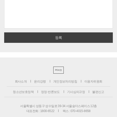
PC버전
회사소개
윤리강령
개인정보처리방침
이용자위원회
청소년보호정책
정정·반론보도
기사심의규정
불편신고
서울특별시 성동구 성수일로 39-34 서울숲더스페이스 12층
대표전화 : 1800-6522
팩스 : 070-4015-8658