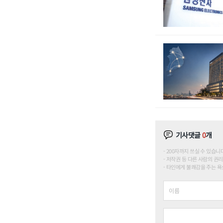
기사댓글
0
개
200자까지 쓰실 수 있습니다. (
저작권 등 다른 사람의 권리
타인에게 불쾌감을 주는 욕설