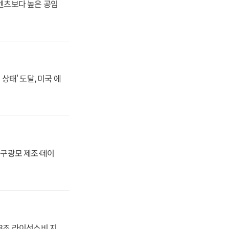
·벤츠보다 높은 공임
상태' 도달, 미국 에
화, 구광모 제조·데이
.3조 라이선스비 지