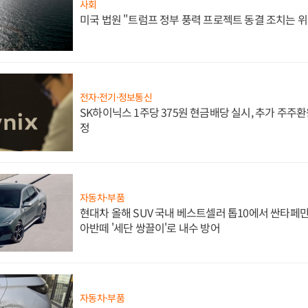
사회
미국 법원 "트럼프 정부 풍력 프로젝트 동결 조치는 위
전자·전기·정보통신
SK하이닉스 1주당 375원 현금배당 실시, 추가 주주환
정
자동차·부품
현대차 올해 SUV 국내 베스트셀러 톱10에서 싼타페만
아반떼 '세단 쌍끌이'로 내수 방어
자동차·부품