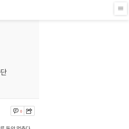
중단
0
루 동안 멈춘다.