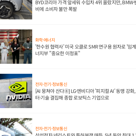
BYD코리아 가격 앞세워 수입차 4위 올랐지만, BMW
비에 소비자 불만 폭발
화학·에너지
'한수원 협력사' 미국 오클로 SMR 연구용 원자로 '임계 
너지부 "중요한 이정표"
전자·전기·정보통신
[AI 뭉쳐야 산다⑧] LG·엔비디아 '피지컬 AI' 동맹 강
터·기술 결집해 종합 로보틱스 기업으로
전자·전기·정보통신
삼성전자 넷리스트와 특허분쟁 매듭, 5년 동안 최대 1