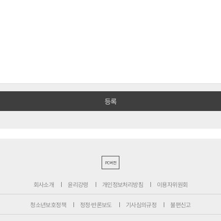
PC버전
회사소개
윤리강령
개인정보처리방침
이용자위원회
청소년보호정책
정정·반론보도
기사심의규정
불편신고