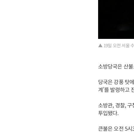
▲ 19일 오전 서울
소방당국은 산불
당국은 강풍 탓에
계’를 발령하고 
소방관, 경찰, 구
투입됐다.
큰불은 오전 5시