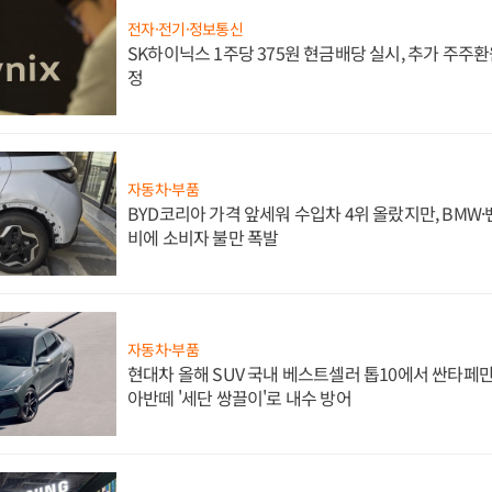
전자·전기·정보통신
SK하이닉스 1주당 375원 현금배당 실시, 추가 주주환
정
자동차·부품
BYD코리아 가격 앞세워 수입차 4위 올랐지만, BMW
비에 소비자 불만 폭발
자동차·부품
현대차 올해 SUV 국내 베스트셀러 톱10에서 싼타페만
아반떼 '세단 쌍끌이'로 내수 방어