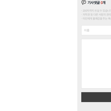
기사댓글
0
개
200자까지 쓰실 수 있습니다. (
저작권 등 다른 사람의 권리
타인에게 불쾌감을 주는 욕설