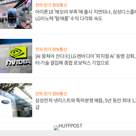
전자·전기·정보통신
아이폰18 '메모리 부족'에 출시 지연되나, 삼성디스
LG이노텍 '탈애플' 수익 다각화 속도
전자·전기·정보통신
[AI 뭉쳐야 산다⑧] LG·엔비디아 '피지컬 AI' 동맹 강
터·기술 결집해 종합 로보틱스 기업으로
전자·전기·정보통신
삼성전자 넷리스트와 특허분쟁 매듭, 5년 동안 최대 1
급