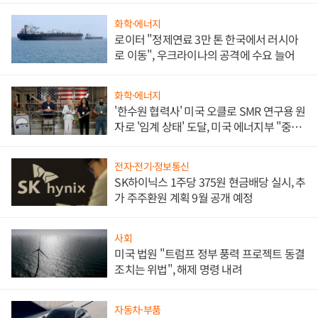
화학·에너지
로이터 "정제연료 3만 톤 한국에서 러시아
로 이동", 우크라이나의 공격에 수요 늘어
화학·에너지
'한수원 협력사' 미국 오클로 SMR 연구용 원
자로 '임계 상태' 도달, 미국 에너지부 "중요
한 이정표"
전자·전기·정보통신
SK하이닉스 1주당 375원 현금배당 실시, 추
가 주주환원 계획 9월 공개 예정
사회
미국 법원 "트럼프 정부 풍력 프로젝트 동결
조치는 위법", 해제 명령 내려
자동차·부품