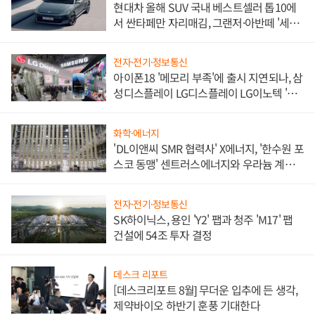
현대차 올해 SUV 국내 베스트셀러 톱10에
서 싼타페만 자리매김, 그랜저·아반떼 '세단
쌍끌이'로 내수 방어
전자·전기·정보통신
아이폰18 '메모리 부족'에 출시 지연되나, 삼
성디스플레이 LG디스플레이 LG이노텍 '탈
애플' 수익 다각화 속도
화학·에너지
'DL이앤씨 SMR 협력사' X에너지, '한수원 포
스코 동맹' 센트러스에너지와 우라늄 계약
체결
전자·전기·정보통신
SK하이닉스, 용인 'Y2' 팹과 청주 'M17' 팹
건설에 54조 투자 결정
데스크 리포트
[데스크리포트 8월] 무더운 입추에 든 생각,
제약바이오 하반기 훈풍 기대한다