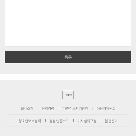
PC버전
회사소개
윤리강령
개인정보처리방침
이용자위원회
청소년보호정책
정정·반론보도
기사심의규정
불편신고