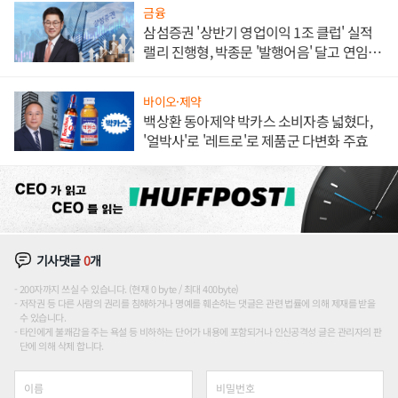
금융
삼섬증권 '상반기 영업이익 1조 클럽' 실적
랠리 진행형, 박종문 '발행어음' 달고 연임 향
하나
바이오·제약
백상환 동아제약 박카스 소비자층 넓혔다,
'얼박사'로 '레트로'로 제품군 다변화 주효
기사댓글
0
개
200자까지 쓰실 수 있습니다. (현재 0 byte / 최대 400byte)
저작권 등 다른 사람의 권리를 침해하거나 명예를 훼손하는 댓글은 관련 법률에 의해 제재를 받을
수 있습니다.
타인에게 불쾌감을 주는 욕설 등 비하하는 단어가 내용에 포함되거나 인신공격성 글은 관리자의 판
단에 의해 삭제 합니다.