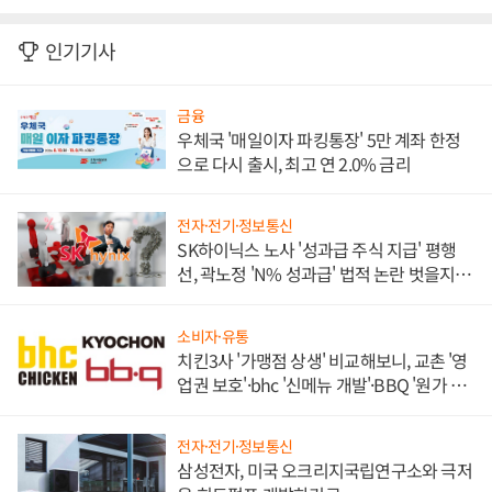
인기기사
금융
우체국 '매일이자 파킹통장' 5만 계좌 한정
으로 다시 출시, 최고 연 2.0% 금리
전자·전기·정보통신
SK하이닉스 노사 '성과급 주식 지급' 평행
선, 곽노정 'N% 성과급' 법적 논란 벗을지 주
목
소비자·유통
치킨3사 '가맹점 상생' 비교해보니, 교촌 '영
업권 보호'·bhc '신메뉴 개발'·BBQ '원가 부
담'
전자·전기·정보통신
삼성전자, 미국 오크리지국립연구소와 극저