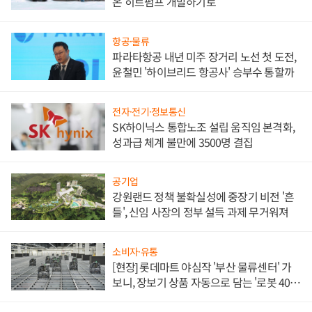
온 히트펌프 개발하기로
항공·물류
파라타항공 내년 미주 장거리 노선 첫 도전,
윤철민 '하이브리드 항공사' 승부수 통할까
전자·전기·정보통신
SK하이닉스 통합노조 설립 움직임 본격화,
성과급 체계 불만에 3500명 결집
공기업
강원랜드 정책 불확실성에 중장기 비전 '흔
들', 신임 사장의 정부 설득 과제 무거워져
소비자·유통
[현장] 롯데마트 야심작 '부산 물류센터' 가
보니, 장보기 상품 자동으로 담는 '로봇 400
대' 장관