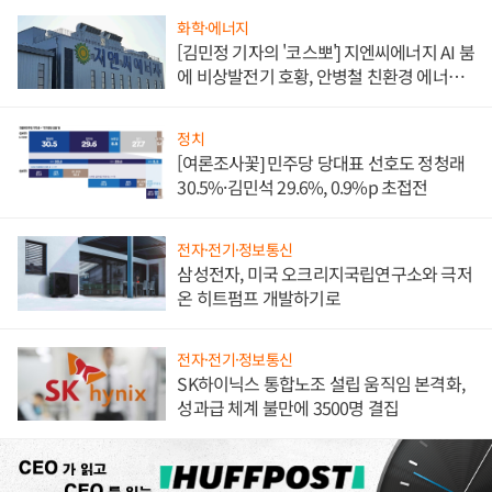
화학·에너지
[김민정 기자의 '코스뽀'] 지엔씨에너지 AI 붐
에 비상발전기 호황, 안병철 친환경 에너지
발전전문기업 향한다
정치
[여론조사꽃] 민주당 당대표 선호도 정청래
30.5%·김민석 29.6%, 0.9%p 초접전
전자·전기·정보통신
삼성전자, 미국 오크리지국립연구소와 극저
온 히트펌프 개발하기로
전자·전기·정보통신
SK하이닉스 통합노조 설립 움직임 본격화,
성과급 체계 불만에 3500명 결집