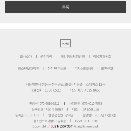
PC버전
회사소개
윤리강령
개인정보처리방침
이용자위원회
청소년보호정책
정정·반론보도
기사심의규정
불편신고
서울특별시 성동구 성수일로 39-34 서울숲더스페이스 12층
대표전화 : 1800-6522
팩스 : 070-4015-8658
편집국 : 070-4010-8512
사업본부 : 070-4010-7078
등록번호 : 서울 아 02897
제호 : 비즈니스포스트
등록일: 2013.11.13
발행·편집인 : 강석운
발행일자: 2013년 12월 2일
청소년보호책임자 : 강석운
ISSN : 2636-171X
Copyright ⓒ
B
USINESSPOST
. All rights reserved.