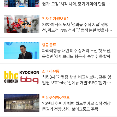
권가 '고점' 시각 나와, 장기 계약에 단점 부
각
전자·전기·정보통신
SK하이닉스 노사 '성과급 주식 지급' 평행
선, 곽노정 'N% 성과급' 법적 논란 벗을지 주
목
항공·물류
파라타항공 내년 미주 장거리 노선 첫 도전,
윤철민 '하이브리드 항공사' 승부수 통할까
소비자·유통
치킨3사 '가맹점 상생' 비교해보니, 교촌 '영
업권 보호'·bhc '신메뉴 개발'·BBQ '원가 부
담'
인터넷·게임·콘텐츠
YG엔터 하반기 빅뱅 월드투어로 실적 성장
증권가 전망, 신인 보이그룹도 주목