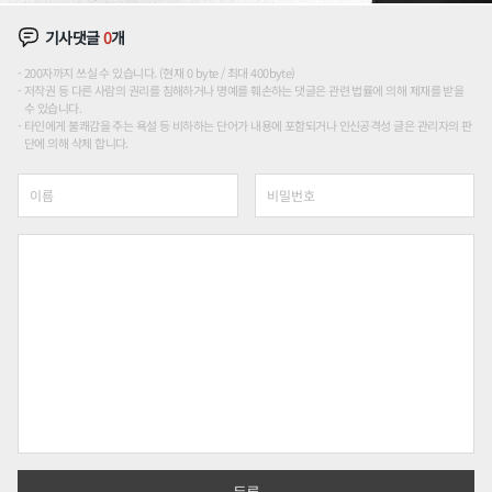
기사댓글
0
개
200자까지 쓰실 수 있습니다. (현재 0 byte / 최대 400byte)
저작권 등 다른 사람의 권리를 침해하거나 명예를 훼손하는 댓글은 관련 법률에 의해 제재를 받을
수 있습니다.
타인에게 불쾌감을 주는 욕설 등 비하하는 단어가 내용에 포함되거나 인신공격성 글은 관리자의 판
단에 의해 삭제 합니다.