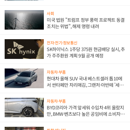
문"
사회
미국 법원 "트럼프 정부 풍력 프로젝트 동결
조치는 위법", 해제 명령 내려
전자·전기·정보통신
SK하이닉스 1주당 375원 현금배당 실시, 추
가 주주환원 계획 9월 공개 예정
자동차·부품
현대차 올해 SUV 국내 베스트셀러 톱10에
서 싼타페만 자리매김, 그랜저·아반떼 '세단
쌍끌이'로 내수 방어
자동차·부품
BYD코리아 가격 앞세워 수입차 4위 올랐지
만, BMW·벤츠보다 높은 공임비에 소비자
불만 폭발