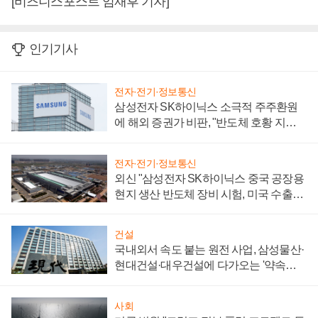
[비즈니스포스트 임재후 기자]
인기기사
전자·전기·정보통신
삼성전자 SK하이닉스 소극적 주주환원
에 해외 증권가 비판, "반도체 호황 지속
성 의문"
전자·전기·정보통신
외신 "삼성전자 SK하이닉스 중국 공장용
현지 생산 반도체 장비 시험, 미국 수출통
제 대비"
건설
국내외서 속도 붙는 원전 사업, 삼성물산·
현대건설·대우건설에 다가오는 '약속의
시간'
사회