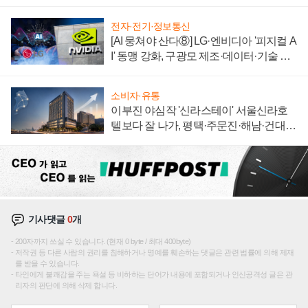
전자·전기·정보통신
[AI 뭉쳐야 산다⑧] LG·엔비디아 '피지컬 A
I' 동맹 강화, 구광모 제조·데이터·기술 결
집해 종합 로보틱스 기업으로
소비자·유통
이부진 야심작 '신라스테이' 서울신라호
텔보다 잘 나가, 평택·주문진·해남·건대로
성장판 더 넓힌다
기사댓글
0
개
200자까지 쓰실 수 있습니다. (현재 0 byte / 최대 400byte)
저작권 등 다른 사람의 권리를 침해하거나 명예를 훼손하는 댓글은 관련 법률에 의해 제재
를 받을 수 있습니다.
타인에게 불쾌감을 주는 욕설 등 비하하는 단어가 내용에 포함되거나 인신공격성 글은 관
리자의 판단에 의해 삭제 합니다.