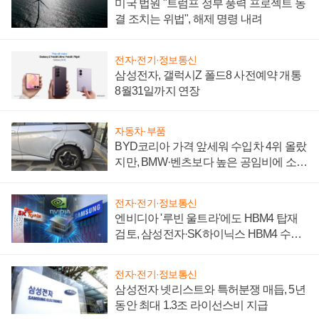
미국 법원 "트럼프 정부 풍력 프로젝트 동
결 조치는 위법", 해제 명령 내려
전자·전기·정보통신
삼성전자, 갤럭시Z 폴드8 사전예약 개통
8월31일까지 연장
자동차·부품
BYD코리아 가격 앞세워 수입차 4위 올랐
지만, BMW·벤츠보다 높은 공임비에 소비
자 불만 폭발
전자·전기·정보통신
엔비디아 '루빈 울트라'에도 HBM4 탑재
검토, 삼성전자·SK하이닉스 HBM4 수율
에 주도권 갈린다
전자·전기·정보통신
삼성전자 넷리스트와 특허분쟁 매듭, 5년
동안 최대 1.3조 라이선스비 지급