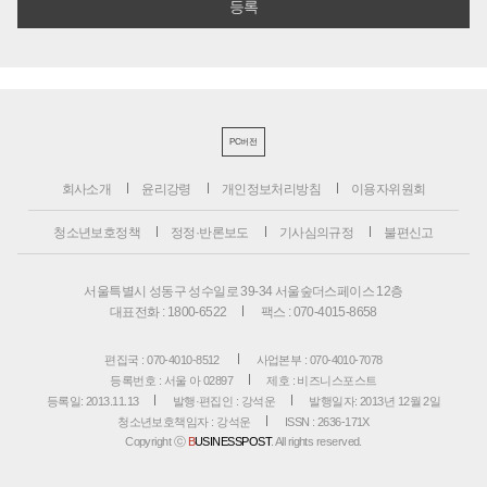
PC버전
회사소개
윤리강령
개인정보처리방침
이용자위원회
청소년보호정책
정정·반론보도
기사심의규정
불편신고
서울특별시 성동구 성수일로 39-34 서울숲더스페이스 12층
대표전화 : 1800-6522
팩스 : 070-4015-8658
편집국 : 070-4010-8512
사업본부 : 070-4010-7078
등록번호 : 서울 아 02897
제호 : 비즈니스포스트
등록일: 2013.11.13
발행·편집인 : 강석운
발행일자: 2013년 12월 2일
청소년보호책임자 : 강석운
ISSN : 2636-171X
Copyright ⓒ
B
USINESSPOST
. All rights reserved.