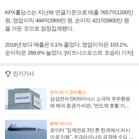
KPX홀딩스는 지난해 연결기준으로 매출 7657억1200만
원, 영업이익 484억2900만 원, 순이익 421억5800만 원
을 거둔 것으로 잠정집계됐다.
2018년보다 매출은 0.1% 줄었다. 영업이익은 103.1%,
순이익은 268.6% 늘었다. [비즈니스포스트 조승리 기자]
인기기사
전자·전기·정보통신
삼성전자 SK하이닉스 소극적 주주환원
에 해외 증권가 비판, "반도체 호황 지속
성 의문"
화학·에너지
로이터 "정제연료 3만 톤 한국에서 러시
아로 이동", 우크라이나의 공격에 수요 늘