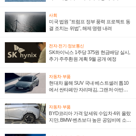
어
사회
미국 법원 "트럼프 정부 풍력 프로젝트 동
결 조치는 위법", 해제 명령 내려
전자·전기·정보통신
SK하이닉스 1주당 375원 현금배당 실시,
추가 주주환원 계획 9월 공개 예정
자동차·부품
현대차 올해 SUV 국내 베스트셀러 톱10
에서 싼타페만 자리매김, 그랜저·아반떼
'세단 쌍끌이'로 내수 방어
자동차·부품
BYD코리아 가격 앞세워 수입차 4위 올랐
지만, BMW·벤츠보다 높은 공임비에 소비
자 불만 폭발