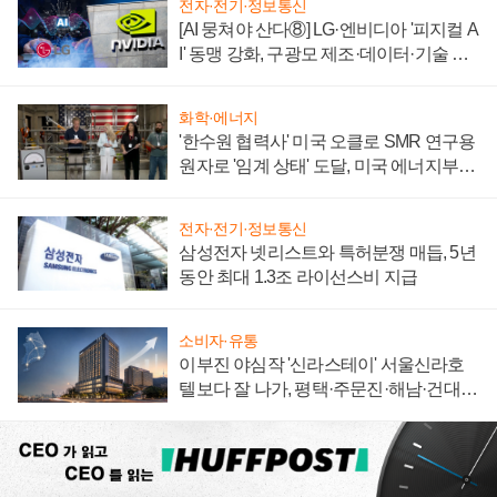
전자·전기·정보통신
[AI 뭉쳐야 산다⑧] LG·엔비디아 '피지컬 A
I' 동맹 강화, 구광모 제조·데이터·기술 결
집해 종합 로보틱스 기업으로
화학·에너지
'한수원 협력사' 미국 오클로 SMR 연구용
원자로 '임계 상태' 도달, 미국 에너지부
"중요한 이정표"
전자·전기·정보통신
삼성전자 넷리스트와 특허분쟁 매듭, 5년
동안 최대 1.3조 라이선스비 지급
소비자·유통
이부진 야심작 '신라스테이' 서울신라호
텔보다 잘 나가, 평택·주문진·해남·건대로
성장판 더 넓힌다