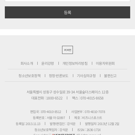
PC버전
회사소개
윤리강령
개인정보처리방침
이용자위원회
청소년보호정책
정정·반론보도
기사심의규정
불편신고
서울특별시 성동구 성수일로 39-34 서울숲더스페이스 12층
대표전화 : 1800-6522
팩스 : 070-4015-8658
편집국 : 070-4010-8512
사업본부 : 070-4010-7078
등록번호 : 서울 아 02897
제호 : 비즈니스포스트
등록일: 2013.11.13
발행·편집인 : 강석운
발행일자: 2013년 12월 2일
청소년보호책임자 : 강석운
ISSN : 2636-171X