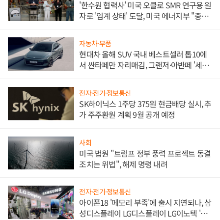
'한수원 협력사' 미국 오클로 SMR 연구용 원
자로 '임계 상태' 도달, 미국 에너지부 "중요
한 이정표"
자동차·부품
현대차 올해 SUV 국내 베스트셀러 톱10에
서 싼타페만 자리매김, 그랜저·아반떼 '세단
쌍끌이'로 내수 방어
전자·전기·정보통신
SK하이닉스 1주당 375원 현금배당 실시, 추
가 주주환원 계획 9월 공개 예정
사회
미국 법원 "트럼프 정부 풍력 프로젝트 동결
조치는 위법", 해제 명령 내려
전자·전기·정보통신
아이폰18 '메모리 부족'에 출시 지연되나, 삼
성디스플레이 LG디스플레이 LG이노텍 '탈