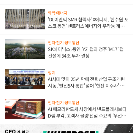
애플' 수익 다각화 속도
화학·에너지
'DL이앤씨 SMR 협력사' X에너지, '한수원 포
스코 동맹' 센트러스에너지와 우라늄 계약
체결
전자·전기·정보통신
SK하이닉스, 용인 'Y2' 팹과 청주 'M17' 팹
건설에 54조 투자 결정
정치
AI시대 맞아 25년 만에 전력산업 구조개편
시동, '발전5사 통합' 넘어 '한전 지주사' 재편
론도
전자·전기·정보통신
AI 메모리반도체 시장에서 낸드플래시보다
D램 부각, 고객사 물량 선점 수요의 '우선순
위'