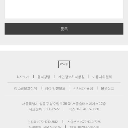
PC버전
회사소개
윤리강령
개인정보처리방침
이용자위원회
청소년보호정책
정정·반론보도
기사심의규정
불편신고
서울특별시 성동구 성수일로 39-34 서울숲더스페이스 12층
대표전화 : 1800-6522
팩스 : 070-4015-8658
편집국 : 070-4010-8512
사업본부 : 070-4010-7078
등록번호 : 서울 아 02897
제호 : 비즈니스포스트