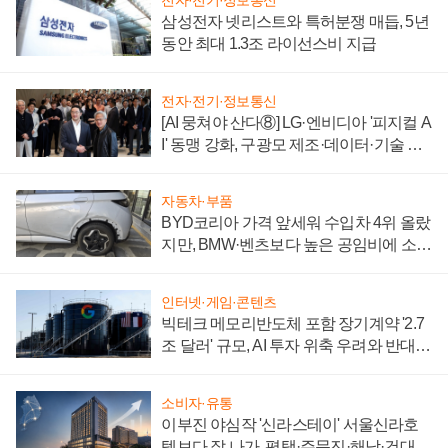
전자·전기·정보통신
삼성전자 넷리스트와 특허분쟁 매듭, 5년
동안 최대 1.3조 라이선스비 지급
전자·전기·정보통신
[AI 뭉쳐야 산다⑧] LG·엔비디아 '피지컬 A
I' 동맹 강화, 구광모 제조·데이터·기술 결
집해 종합 로보틱스 기업으로
자동차·부품
BYD코리아 가격 앞세워 수입차 4위 올랐
지만, BMW·벤츠보다 높은 공임비에 소비
자 불만 폭발
인터넷·게임·콘텐츠
빅테크 메모리반도체 포함 장기계약 '2.7
조 달러' 규모, AI 투자 위축 우려와 반대
신호
소비자·유통
이부진 야심작 '신라스테이' 서울신라호
텔보다 잘 나가, 평택·주문진·해남·건대로