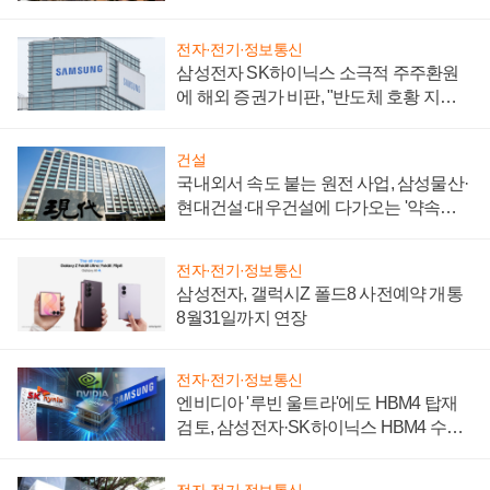
제 대비"
전자·전기·정보통신
삼성전자 SK하이닉스 소극적 주주환원
에 해외 증권가 비판, "반도체 호황 지속
성 의문"
건설
국내외서 속도 붙는 원전 사업, 삼성물산·
현대건설·대우건설에 다가오는 '약속의
시간'
전자·전기·정보통신
삼성전자, 갤럭시Z 폴드8 사전예약 개통
8월31일까지 연장
전자·전기·정보통신
엔비디아 '루빈 울트라'에도 HBM4 탑재
검토, 삼성전자·SK하이닉스 HBM4 수율
에 주도권 갈린다