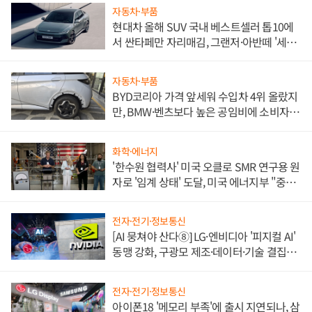
자동차·부품
현대차 올해 SUV 국내 베스트셀러 톱10에
서 싼타페만 자리매김, 그랜저·아반떼 '세단
쌍끌이'로 내수 방어
자동차·부품
BYD코리아 가격 앞세워 수입차 4위 올랐지
만, BMW·벤츠보다 높은 공임비에 소비자
불만 폭발
화학·에너지
'한수원 협력사' 미국 오클로 SMR 연구용 원
자로 '임계 상태' 도달, 미국 에너지부 "중요
한 이정표"
전자·전기·정보통신
[AI 뭉쳐야 산다⑧] LG·엔비디아 '피지컬 AI'
동맹 강화, 구광모 제조·데이터·기술 결집
해 종합 로보틱스 기업으로
전자·전기·정보통신
아이폰18 '메모리 부족'에 출시 지연되나, 삼