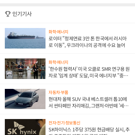
인기기사
화학·에너지
로이터 "정제연료 3만 톤 한국에서 러시아
로 이동", 우크라이나의 공격에 수요 늘어
화학·에너지
'한수원 협력사' 미국 오클로 SMR 연구용 원
자로 '임계 상태' 도달, 미국 에너지부 "중요
한 이정표"
자동차·부품
현대차 올해 SUV 국내 베스트셀러 톱10에
서 싼타페만 자리매김, 그랜저·아반떼 '세단
쌍끌이'로 내수 방어
전자·전기·정보통신
SK하이닉스 1주당 375원 현금배당 실시, 추