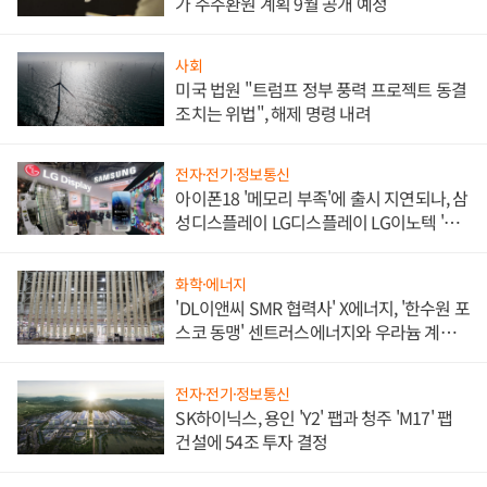
가 주주환원 계획 9월 공개 예정
사회
미국 법원 "트럼프 정부 풍력 프로젝트 동결
조치는 위법", 해제 명령 내려
전자·전기·정보통신
아이폰18 '메모리 부족'에 출시 지연되나, 삼
성디스플레이 LG디스플레이 LG이노텍 '탈
애플' 수익 다각화 속도
화학·에너지
'DL이앤씨 SMR 협력사' X에너지, '한수원 포
스코 동맹' 센트러스에너지와 우라늄 계약
체결
전자·전기·정보통신
SK하이닉스, 용인 'Y2' 팹과 청주 'M17' 팹
건설에 54조 투자 결정