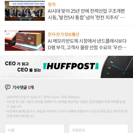
정치
AI시대 맞아 25년 만에 전력산업 구조개편
시동, '발전5사 통합' 넘어 '한전 지주사' 재편
론도
전자·전기·정보통신
AI 메모리반도체 시장에서 낸드플래시보다
D램 부각, 고객사 물량 선점 수요의 '우선순
위'
기사댓글
0
개
200자까지 쓰실 수 있습니다. (현재 0 byte / 최대 400byte)
저작권 등 다른 사람의 권리를 침해하거나 명예를 훼손하는 댓글은 관련 법률에 의해 제재를 받을
수 있습니다.
타인에게 불쾌감을 주는 욕설 등 비하하는 단어가 내용에 포함되거나 인신공격성 글은 관리자의 판
단에 의해 삭제 합니다.