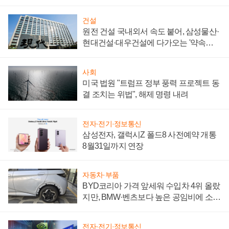
통제 대비"
건설
원전 건설 국내외서 속도 붙어, 삼성물산·
현대건설·대우건설에 다가오는 '약속의
시간'
사회
미국 법원 "트럼프 정부 풍력 프로젝트 동
결 조치는 위법", 해제 명령 내려
전자·전기·정보통신
삼성전자, 갤럭시Z 폴드8 사전예약 개통
8월31일까지 연장
자동차·부품
BYD코리아 가격 앞세워 수입차 4위 올랐
지만, BMW·벤츠보다 높은 공임비에 소비
자 불만 폭발
전자·전기·정보통신