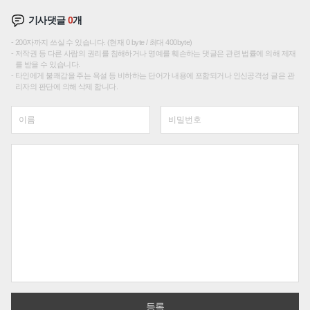
기사댓글
0
개
200자까지 쓰실 수 있습니다. (현재 0 byte / 최대 400byte)
저작권 등 다른 사람의 권리를 침해하거나 명예를 훼손하는 댓글은 관련 법률에 의해 제재
를 받을 수 있습니다.
타인에게 불쾌감을 주는 욕설 등 비하하는 단어가 내용에 포함되거나 인신공격성 글은 관
리자의 판단에 의해 삭제 합니다.