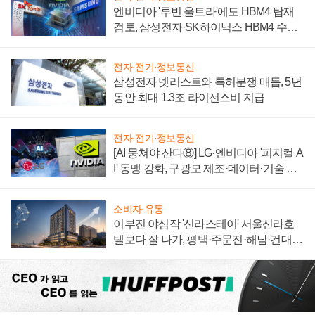
엔비디아 '루빈 울트라'에도 HBM4 탑재
검토, 삼성전자·SK하이닉스 HBM4 수율
에 주도권 갈린다
전자·전기·정보통신
삼성전자 넷리스트와 특허분쟁 매듭, 5년
동안 최대 1.3조 라이선스비 지급
전자·전기·정보통신
[AI 뭉쳐야 산다⑧] LG·엔비디아 '피지컬 A
I' 동맹 강화, 구광모 제조·데이터·기술 결
집해 종합 로보틱스 기업으로
소비자·유통
이부진 야심작 '신라스테이' 서울신라호
텔보다 잘 나가, 평택·주문진·해남·건대로
성장판 더 넓힌다